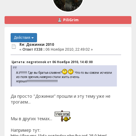
PiliGrim
Действия
Re: Дожинки 2010
«
Ответ #338 :
06 Ноября 2010, 22:49:02 »
Цитата: negretenok от 06 Ноября 2010, 14:43:00
А-У!!!!!!! Где вы братья-славяне?
Что-то вы совсем исчезли
из поля зрения,наверно стали жить очень
хорошо!!!!!!!!!!!!!!!!!!!!!!!!!!!!!!!!!!
Да просто "Дожинки" прошли и эту тему уже не
трогаем...
Мы в других темах...
Например тут:
http://forums.1lida.org/index.php/board,28.0.html