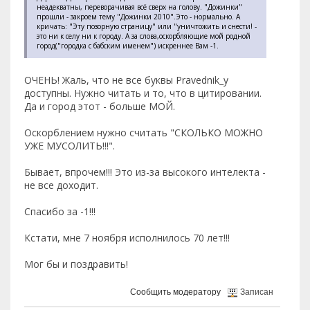
неадекватны, переворачивая всё сверх на голову. "Дожинки"
прошли - закроем тему "Дожинки 2010".Это - нормально. А
кричать: "Эту позорную страницу" или "уничтожить и снести! -
это ни к селу ни к городу. А за слова,оскорбляющие мой родной
город("городка с бабским именем") искреннее Вам -1.
ОЧЕНЬ! Жаль, что не все буквы Pravednik_у
доступны. Нужно читать и то, что в цитировании.
Да и город этот - больше МОЙ.
Оскорблением нужно считать "СКОЛЬКО МОЖНО
УЖЕ МУСОЛИТЬ!!!".
Бывает, впрочем!!! Это из-за высокого интелекта -
не все доходит.
Спасибо за -1!!!
Кстати, мне 7 ноября исполнилось 70 лет!!!
Мог бы и поздравить!
Сообщить модератору
Записан