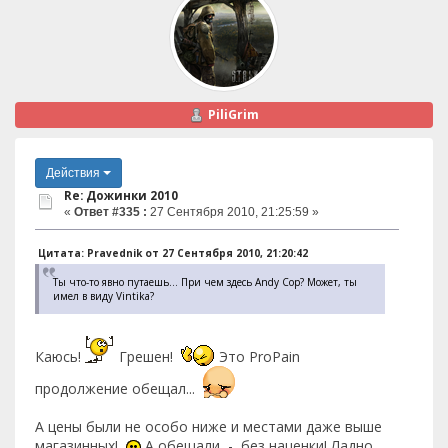
PiliGrim
Действия
Re: Дожинки 2010
«
Ответ #335 :
27 Сентября 2010, 21:25:59 »
Цитата: Pravednik от 27 Сентября 2010, 21:20:42
Ты что-то явно путаешь... При чем здесь Andy Cop? Может, ты
имел в виду Vintikа?
Каюсь!
Грешен!
Это ProPain
продолжение обещал...
А цены были не особо ниже и местами даже выше
магазинных!
А обещали - без наценки! Ладно