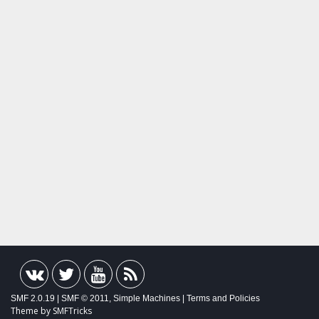
SMF 2.0.19
|
SMF © 2011
,
Simple Machines
|
Terms and Policies
Theme by
SMFTricks