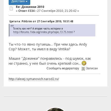
Действия
Re: Дожинки 2010
«
Ответ #334 :
27 Сентября 2010, 21:20:42 »
Цитата: PiliGrim от 27 Сентября 2010, 10:51:48
То есть как нет? А вторая часть истории в
http://forums.1lida.org/index.php/topic,13.75.html
?
Ты что-то явно путаешь... При чем здесь Andy
Cop? Может, ты имел в виду Vintikа?
Машке "Дожинки" понравились - под шумок, как
ни странно, у нее был очень крепкий сон...
Сообщить модератору
Записан
http://alexej-symanovich.narod2.ru/