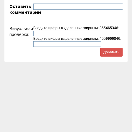
Оставить
комментарий
:
Визуальная
Введите цифры выделенные
жирным
: 365
4653
46:
проверка:
Введите цифры выделенные
жирным
: 455
99008
46: