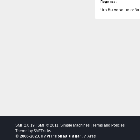
Подпись:
Что бы хорошо себя ч
SMF 2.0.19
|
SMF © 2011
,
Simple Machines
|
Terms and Policies
Theme by
SMFTricks
© 2006-2023, НИРП "
Новая Лида
".
v. Ares