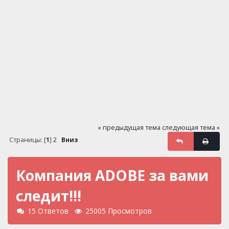
« предыдущая тема
следующая тема »
Страницы: [
1
]
2
Вниз
Компания ADOBE за вами
следит!!!
15 Ответов
25005 Просмотров