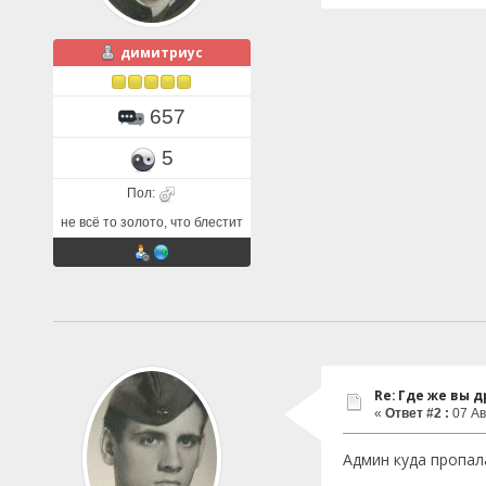
димитриус
657
5
Пол:
не всё то золото, что блестит
Re: Где же вы др
«
Ответ #2 :
07 Ав
Админ куда пропал