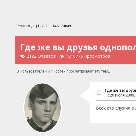
Страницы: [
1
]
2
3
...
146
Вниз
Где же вы друзья однополчан
2182 Ответов
1018775 Просмотров
0 Пользователей и 4 Гостей просматривают эту тему.
Где же вы друзья
«
:
20 Июля 2009, 
Всех кто служил в