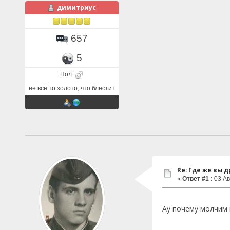
димитриус
657
5
Пол:
не всё то золото, что блестит
Re: Где же вы др
«
Ответ #1 :
03 Ав
Ау почему молчим 