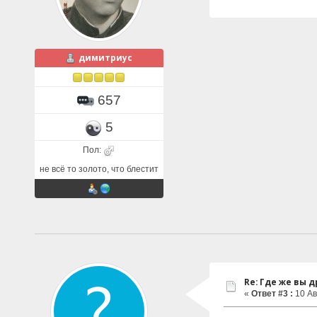
димитриус
657
5
Пол:
не всё то золото, что блестит
Re: Где же вы др
«
Ответ #3 :
10 Ав