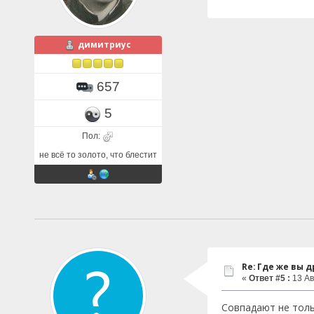
димитриус
657
5
Пол:
не всё то золото, что блестит
Re: Где же вы др
«
Ответ #5 :
13 Ав
Совпадают не толь