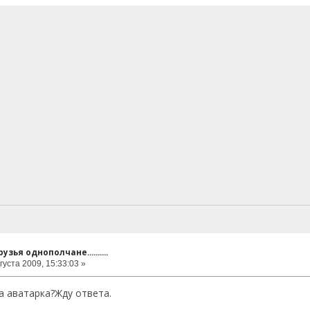
узья однополчане..........
густа 2009, 15:33:03 »
а аватарка?Жду ответа.