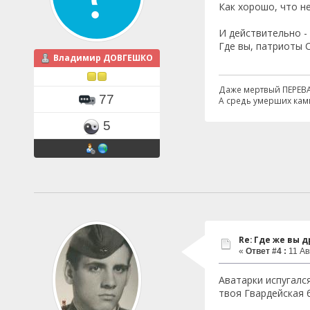
Как хорошо, что н
И действительно -
Где вы, патриоты 
Владимир ДОВГЕШКО
Даже мертвый ПЕРЕВ
77
А средь умерших кам
5
Re: Где же вы др
«
Ответ #4 :
11 Ав
Аватарки испугалс
твоя Гвардейская 