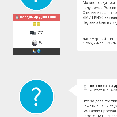
Можно гордиться т
виду армии России
Откликнитесь, в к
Владимир ДОВГЕШКО
ДМИТРИУС затеял 
Недавно был в Лид
77
Даже мертвый ПЕРЕВ
5
А средь умерших кам
Re: Где же вы др
«
Ответ #6 :
14 Ав
Что за дела трети
Земляк а наши слу
Болгарию.Проехали
просто НАТО спасёт