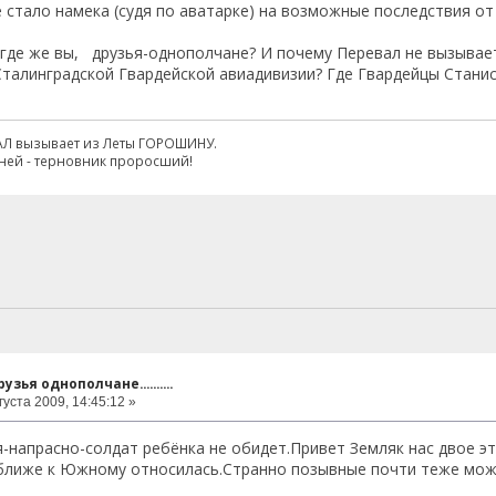
е стало намека (судя по аватарке) на возможные последствия о
 где же вы, друзья-однополчане? И почему Перевал не вызывает 
Сталинградской Гвардейской авиадивизии? Где Гвардейцы Станисл
АЛ вызывает из Леты ГОРОШИНУ.
ней - терновник проросший!
узья однополчане..........
густа 2009, 14:45:12 »
я-напрасно-солдат ребёнка не обидет.Привет Земляк нас двое э
ближе к Южному относилась.Странно позывные почти теже може