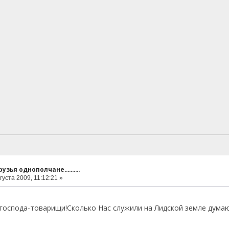
узья однополчане..........
густа 2009, 11:12:21 »
господа-товарищи!Сколько Нас служили на Лидской земле думаю