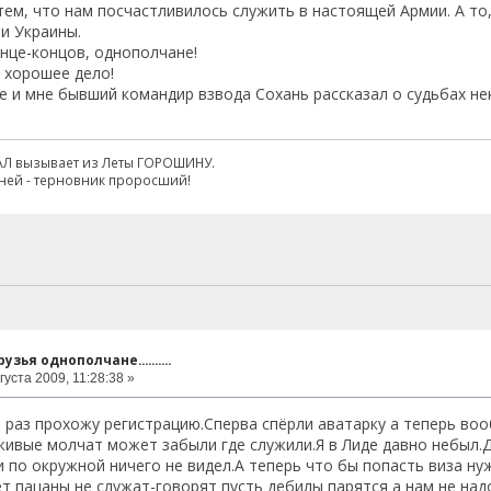
ем, что нам посчастливилось служить в настоящей Армии. А то,
 и Украины.
онце-концов, однополчане!
хорошее дело!
е и мне бывший командир взвода Сохань рассказал о судьбах нек
АЛ вызывает из Леты ГОРОШИНУ.
ней - терновник проросший!
узья однополчане..........
густа 2009, 11:28:38 »
й раз прохожу регистрацию.Сперва спёрли аватарку а теперь воо
живые молчат может забыли где служили.Я в Лиде давно небыл.Д
 по окружной ничего не видел.А теперь что бы попасть виза нуж
 пацаны не служат-говорят пусть дебилы парятся а нам не надо-За