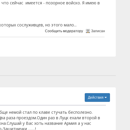
 что сейчас имеется - позорное войско. Я имею в
оторых сослуживцев, но этого мало...
Сообщить модератору
Записан
Действия
бще немой стал по клаве стучать бесполезно.
ва раза проездом.Один раз в Луцк ехали второй в
на.Слушай у Вас хоть название Армия а у нас
щитнички ........!