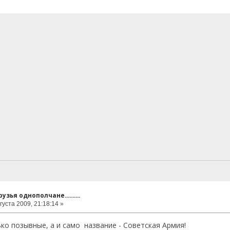
узья однополчане..........
густа 2009, 21:18:14 »
ко позывные, а и само название - Советская Армия!