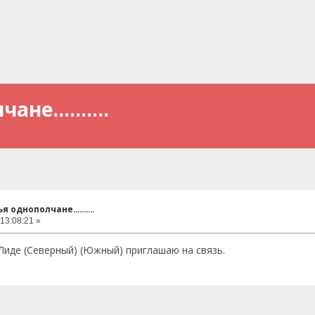
е..........
 однополчане..........
13:08:21 »
 Лиде (Северный) (Южный) приглашаю на связь.