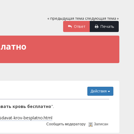
« предыдущая тема
следующая тема »
Ответ
Печать
платно
Действия
авать кровь бесплатно
".
-sdavat-krov-besplatno.html
Сообщить модератору
Записан