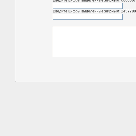
Введите цифры выделенные
жирным
: 086
006
Введите цифры выделенные
жирным
: 245
778
8