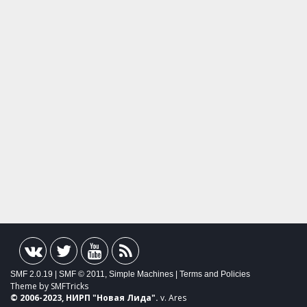
SMF 2.0.19
|
SMF © 2011
,
Simple Machines
|
Terms and Policies
Theme by
SMFTricks
© 2006-2023, НИРП "
Новая Лида
".
v. Ares