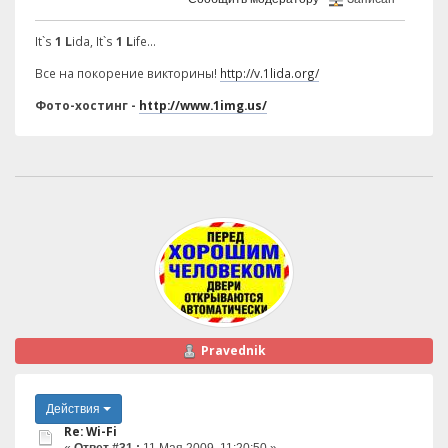
It`s
1 L
ida, It`s
1 L
ife...
Все на покорение викторины!
http://v.1lida.org/
Фото-хостинг -
http://www.1img.us/
Pravednik
Действия
Re: Wi-Fi
«
Ответ #31 :
11 Мая 2009, 11:20:50 »