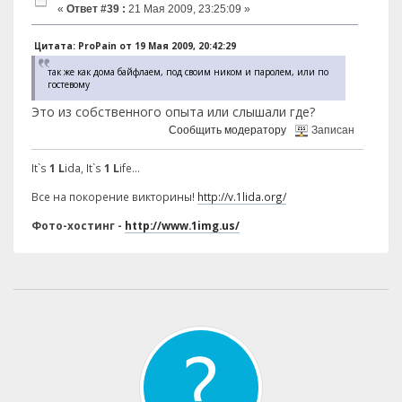
«
Ответ #39 :
21 Мая 2009, 23:25:09 »
Цитата: ProPain от 19 Мая 2009, 20:42:29
так же как дома байфлаем, под своим ником и паролем, или по
гостевому
Это из собственного опыта или слышали где?
Сообщить модератору
Записан
It`s
1 L
ida, It`s
1 L
ife...
Все на покорение викторины!
http://v.1lida.org/
Фото-хостинг -
http://www.1img.us/