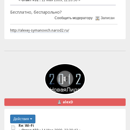
Бесплатно, беспарольно?
Сообщить модератору
Записан
http://alexej-symanovich.narod2.ru/
alexD
Действия
Re: Wi-Fi