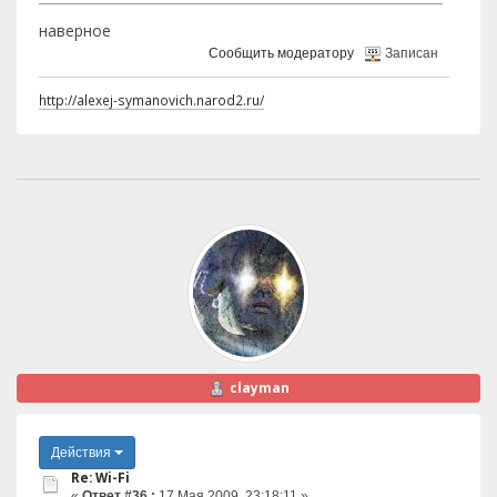
наверное
Сообщить модератору
Записан
http://alexej-symanovich.narod2.ru/
clayman
Действия
Re: Wi-Fi
«
Ответ #36 :
17 Мая 2009, 23:18:11 »