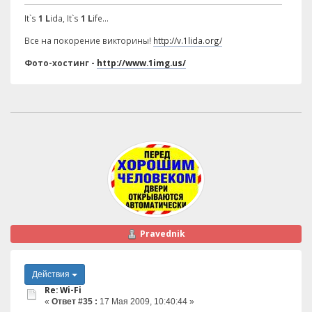
It`s
1 L
ida, It`s
1 L
ife...
Все на покорение викторины!
http://v.1lida.org/
Фото-хостинг -
http://www.1img.us/
Pravednik
Действия
Re: Wi-Fi
«
Ответ #35 :
17 Мая 2009, 10:40:44 »