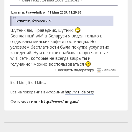
«
Ответ #32 :
14 Мая 2009, 23:30:43 »
Цитата: Pravednik от 11 Мая 2009, 11:20:50
Бесплатно, беспарольно?
Шутник вы, Праведник, шутник!
Бесплатный wi-fi в Беларуси я видел только в
отдельных минских кафе и гостиницах. Но
условием бесплатности была покупка услуг этих
заведений. Ну и не стоит забывать про частные
wi-fi сети, которые не всегда закрыты и
"случайно" можно воспользоваться
Сообщить модератору
Записан
It`s
1 L
ida, It`s
1 L
ife...
Все на покорение викторины!
http://v.1lida.org/
Фото-хостинг -
http://www.1img.us/