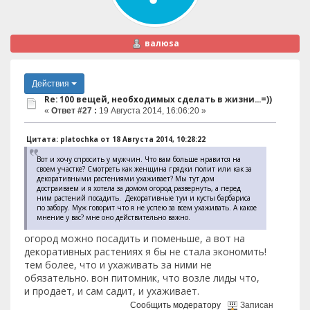
валюsа
Действия
Re: 100 вещей, необходимых сделать в жизни...=))
«
Ответ #27 :
19 Августа 2014, 16:06:20 »
Цитата: platochka от 18 Августа 2014, 10:28:22
Вот и хочу спросить у мужчин. Что вам больше нравится на
своем участке? Смотреть как женщина грядки полит или как за
декоративными растениями ухаживает? Мы тут дом
достраиваем и я хотела за домом огород развернуть, а перед
ним растений посадить. Декоративные туи и кусты барбариса
по забору. Муж говорит что я не успею за всем ухаживать. А какое
мнение у вас? мне оно действительно важно.
огород можно посадить и поменьше, а вот на
декоративных растениях я бы не стала экономить!
тем более, что и ухаживать за ними не
обязательно. вон питомник, что возле лиды что,
и продает, и сам садит, и ухаживает.
Сообщить модератору
Записан