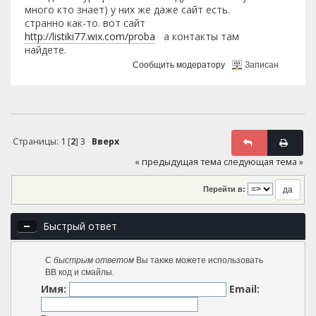
много кто знает) у них же даже сайт есть.
странно как-то. вот сайт
http://listiki77.wix.com/proba
а контакты там
найдете.
Сообщить модератору
Записан
Страницы:
1
[
2
]
3
Вверх
« предыдущая тема
следующая тема »
Перейти в:
Быстрый ответ
С
быстрым ответом
Вы также можете использовать
BB код и смайлы.
Имя:
Email: