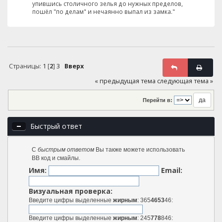
упившись столичного зелья до нужных пределов,
пошёл "по делам" и нечаянно выпал из замка."
Страницы:
1
[
2
]
3
Вверх
« предыдущая тема
следующая тема »
Перейти в:
Быстрый ответ
С
быстрым ответом
Вы также можете использовать
BB код и смайлы.
Имя:
Email:
Визуальная проверка:
Введите цифры выделенные
жирным
: 365
4653
46:
Введите цифры выделенные
жирным
: 245
778
846: