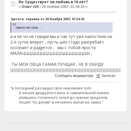
Re: Существует ли любовь в 16 лет?
«
Ответ #25 :
20 Ноября 2007, 01:39:16 »
Цитата: черника от 20 Ноября 2007, 01:34:42
просто нет слов......
а и не чо не говари мы и так тут уже напостили на
2-е суток вперёт , пусть шяз стадо разгребает
осознаёт и радуется , мы с тобой просто
МАЛАЦЦЦЦЦЦЦЦЦЦЦЦЦЦЦЦЦЦЦЦЫ ,
ТЫ МОЯ ОВЦА САМАЯ ЛУЧЩАЯ , НЕ В ОБИДУ
))))))))))))))))))))))))))))))))))))))))))))))))))))))))))))))))))))))))))))))))))
Сообщить модератору
Записан
"в последний раз видел своё неуклюжее тело
в начале двадцатого века. в сомнительной пьянке,
упившись столичного зелья до нужных пределов,
пошёл "по делам" и нечаянно выпал из замка."