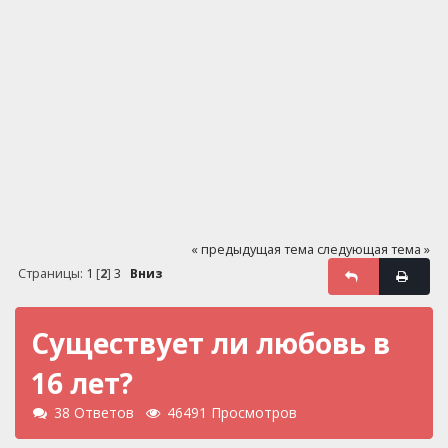
« предыдущая тема
следующая тема »
Страницы:
1
[
2
]
3
Вниз
Существует ли любовь в
16 лет?
38 Ответов
46491 Просмотров