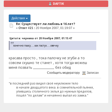
DAFTIK
Действия
Re: Существует ли любовь в 16 лет?
«
Ответ #21 :
20 Ноября 2007, 01:19:07 »
Цитата: черника от 20 Ноября 2007, 01:15:47
конечно паасу.....как пастух.....овечку
красава просто , тока палочку не згуби а то
совсем скушно те станет , хотя тогда можеш
меня позвать ,,,,,,,,,,,,,,,,,,,,, без обид
Сообщить модератору
Записан
"в последний раз видел своё неуклюжее тело
в начале двадцатого века. в сомнительной пьянке,
упившись столичного зелья до нужных пределов,
пошёл "по делам" и нечаянно выпал из замка."