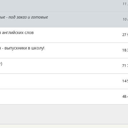
11
ые - под заказ и готовые
10
я английских слов
27
- выпускники в школу!
18
=)
71
14
48