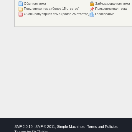
Обычная тема
Заблокированная тема
Популярная тема (более 15 ответов)
Прикрепленная тема
Очень популярная тема (более 25 ответов)
Голосование
SMF 2.0.19
|
SMF © 2011
,
Simple Machines
|
Terms and Policies
Theme by
SMFTricks