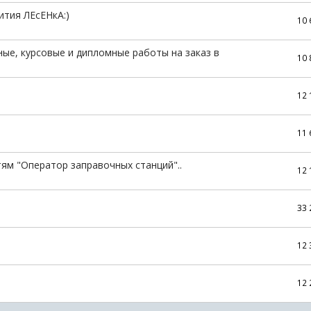
ития ЛЕсЕНкА:)
10
ые, курсовые и дипломные работы на заказ в
10
12
11
ям "Оператор заправочных станций"..
12
33
12
12