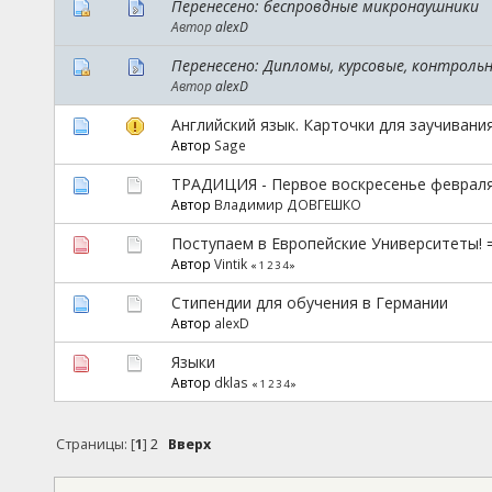
Перенесено: беспровдные микронаушники
Автор
alexD
Перенесено: Дипломы, курсовые, контрольн
Автор
alexD
Английский язык. Карточки для заучивани
Автор
Sage
ТРАДИЦИЯ - Первое воскресенье февраля 
Автор
Владимир ДОВГЕШКО
Поступаем в Европейские Университеты! 
Автор
Vintik
«
1
2
3
4
»
Cтипендии для обучения в Германии
Автор
alexD
Языки
Автор
dklas
«
1
2
3
4
»
Страницы: [
1
]
2
Вверх