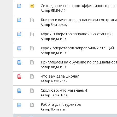
Сеть детских центров эффективного разв
Автор
ЛЕсЕНкА:)
Быстро и качественно напишем контрольн
Автор
5kursov.by
Курсы "Оператор заправочных станций"
Автор
Лида-ИПК
Курсы операторов заправочных станций
Автор
Лида-ИПК
Приглашаем на обучение по специальност
Автор
Лида-ИПК
Что вам дала школа?
Автор
alexD
«
1
2
»
Сколково. Что мы знаем?!
Автор
Terra Hilda
Работа для студентов
Автор
flomaster