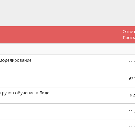
Отве
Прос
 моделирование
11
62
грузов обучение в Лиде
9 
11
11