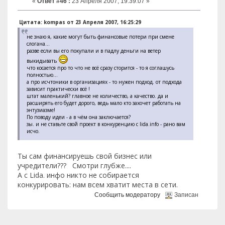
«
Ответ #46 :
23 Апреля 2007, 19:39:07 »
Цитата: kompas от 23 Апреля 2007, 16:25:29
не знаю я, какие могут быть финансовые потери при смене
слогана...
разве если вы его покупали и в падлу деньги на ветер
выкидывать
что косается про то что не всё сразу сторится - то я соглашусь
полностью...
а про исчтоники в организациях - то нужен подход. от подхода
зависит практически всё !
штат маленький? главное не количество, а качество. да и
расширять его будет дорого, ведь мало кто захочет работать на
энтузиазме!
По поводу идеи - а в чём она заключается?
зы. и не ставьте свой проект в конкуренцию с lida.info - рано вам
исчо.
Ты сам финансируешь свой бизнес или
учредители??? Смотри глубже....
А с Lida. инфо никто не собирается
конкурировать: нам всем хватит места в сети.
Сообщить модератору
Записан