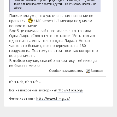
развлекательный портал города Лида - "Новая Лида" ". Домен-
то не аля newlida.com а совсем другой... Не стыковка, мелочь, но
всё же!
Поняли мы уже, что уж очень вам название не
нравится
! МБ через 1-2 месяца поднимем
вопрос о смене.
Вообще сначала сайт назывался что-то типа
Одна Лида... (Слоган что-то такое: "Есть только
одна жизнь, есть только одна Лида...). Но как
часто это бывает, все повернулось на 180
градусов и... Поэтому не стоит все так конкретно
воспринимать.
В любом случае, спасибо за критику - её никогда
не бывает много!
Сообщить модератору
Записан
It`s
1 L
ida, It`s
1 L
ife...
Все на покорение викторины!
http://v.1lida.org/
Фото-хостинг -
http://www.1img.us/