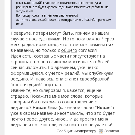
штат маленький? главное не количество, а качество. да и
расширять его будет дорого, ведь мало кто захочет работать на
энтузиазме!
По поводу идеи - а в чём она заключается?
зы. и не ставьте свой проект в конкуренцию с lida.info - рано вам
исчо.
Поверьте, потери могут быть, причем в нашем
случае с последствиями. И это пока важно. Через
месяца два, возможно, что-то может измениться
в названии, но только с
общего
согласия.
Идея есть, составные части присутствуют на
страницах, но она слишком массивна, чтобы её
сейчас изложить. Со временем, уже четко
оформившуюся, с учетом реалий, мы опубликуем
воедино. И, надеюсь, она станет своеобразной
"конституцией" портала.
Извините, но склерозом я, кажется, еще не
страдаю. Покажите мне мои слова, которые
говорили бы о каком-то сопоставлении с
лид.инфо?
Новая
Лида (ключевое слово "
Новая
")
уже в своем названии несет мысль, что это будет
нечто новое, другое, иное... И да простят меня
лидчане и посетители, если пока это не удается!
Сообщить модератору
Записан