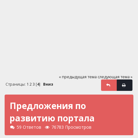
« предыдущая тема
следующая тема »
Страницы:
1
2
3
[
4
]
Вниз
Предложения по
развитию портала
59 Ответов
76783 Просмотров