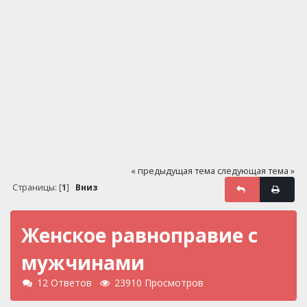
« предыдущая тема
следующая тема »
Страницы: [
1
]
Вниз
Женское равноправие с
мужчинами
12 Ответов
23910 Просмотров