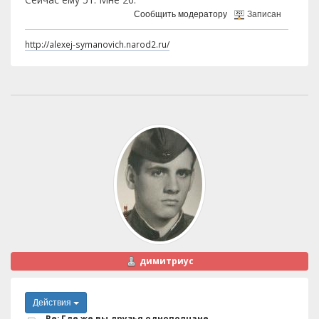
Сообщить модератору
Записан
http://alexej-symanovich.narod2.ru/
димитриус
Действия
Re: Где же вы друзья однополчане..........