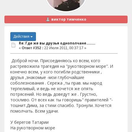
виктор тимченко
Действия
Re: Где же вы друзья однополчане..........
«
Ответ #352 :
22 Июля 2011, 00:37:17 »
Доброй ночи. Присоединяюсь ко всем, кого
растревожила трагедия на "рукотворном море". И
конечно всем, у кого погибли родственники ,
друзья ,знакомые -мои глубочайшие
соболезнования . Сережа ,ты прав. мы народ
терпеливый, и ведь не хочется же опять
потрясений. Но ведь доведут же . Грустно,
тоскливо. От всех как ты говоришь" правителей "-
тошнит.Дима, за стихи спасибо. Тронули. Хочется
помолчать. Всем удачи.
У берегов Татарии
На рукотворном море