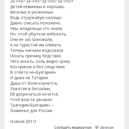
За что? За что? За что? За что?!
Детей невинных и хороших,
Веселых и ухоженных.
Ведь эту«ржавую калошу»
Давно списать положено.
Увы, владельцы это знали,
Но, чтоб убытков избежать,
Они ее застраховали,
А на туристов им плевать.
Теперь нагнали водолазов
Искать причину бедствия.
Чего искать, коль видно сразу
Без криков и без следствия:
В ответе не«Булгария»
И даже не Татария.
Душа от боли корчится,
Зажатая в бессилии,
Ей докричаться хочется,
Чтоб власти уяснили:
Трагедия«Булгарии» –
Знаменье для России.
!4 июля 2011г
Сообщить модератору
Записан