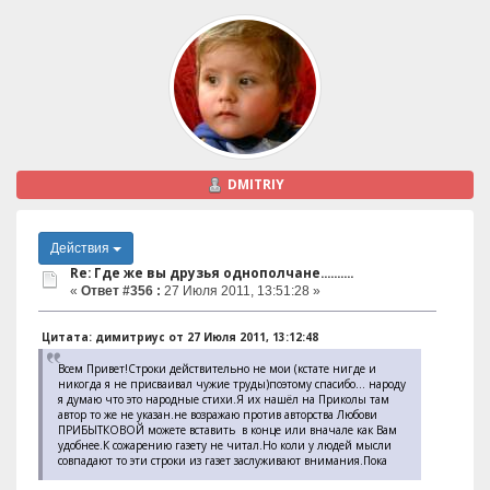
DMITRIY
Действия
Re: Где же вы друзья однополчане..........
«
Ответ #356 :
27 Июля 2011, 13:51:28 »
Цитата: димитриус от 27 Июля 2011, 13:12:48
Всем Привет!Строки действительно не мои (кстате нигде и
никогда я не присваивал чужие труды)поэтому спасибо... народу
я думаю что это народные стихи.Я их нашёл на Приколы там
автор то же не указан.не возражаю против авторства Любови
ПРИБЫТКОВОЙ можете вставить в конце или вначале как Вам
удобнее.К сожарению газету не читал.Но коли у людей мысли
совпадают то эти строки из газет заслуживают внимания.Пока