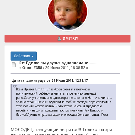
DMITRIY
Действия
Re: Где же вы друзья однополчане..........
«
Ответ #358 :
29 Июля 2011, 18:38:52 »
Цитата: димитриус от 29 Июля 2011, 12:31:17
Всем Привет!Dmitrij Спасибо за совет и газету-но я
политический ребёнок и читать такое чтиво мне ещё
рано.Сори уж очень оно односторонне заточено.На ночь читать
опасно страшные сны одолеют.И вообще господа пора сползать с
этой политической волны.Я это затеял каюсь и предлогаю
перейти к нашим полковым воспоминаниям.Как Виктор и
Лариса?Лучше о грядках садах и огородах-больше пользы.Пока
МОЛОДЕЦ, танцующий негритос!!! Только ты зря