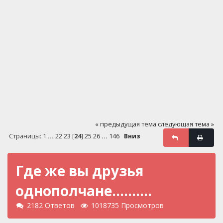
« предыдущая тема
следующая тема »
Страницы:
1
...
22
23
[
24
]
25
26
...
146
Вниз
Где же вы друзья
однополчане..........
2182 Ответов
1018735 Просмотров