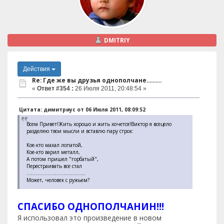
DMITRIY
Действия
Re: Где же вы друзья однополчане..........
«
Ответ #354 :
26 Июля 2011, 20:48:54 »
Цитата: димитриус от 06 Июля 2011, 08:09:52
Всем Привет!Жить хорошо и жить хочется!Виктор я всецело
разделяю твои мысли и вставлю пару строк:
Кое-кто махал лопатой,
Кое-кто варил металл,
А потом пришел "горбатый",
Перестраивать все стал
...................
...................
..
Может, человек с ружьем?
СПАСИБО ОДНОПОЛЧАНИН!!!
Я использовал это произведение в новом