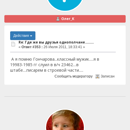
Олег_K
Действия
Re: Где же вы друзья однополчане..........
«
Ответ #353 :
26 Июля 2011, 18:33:41 »
А я помню Гончарова...классный мужик.....я в
19983-1985 гг слуил в в/ч 23462....в
штабе....писарем в строевой части.....
Сообщить модератору
Записан