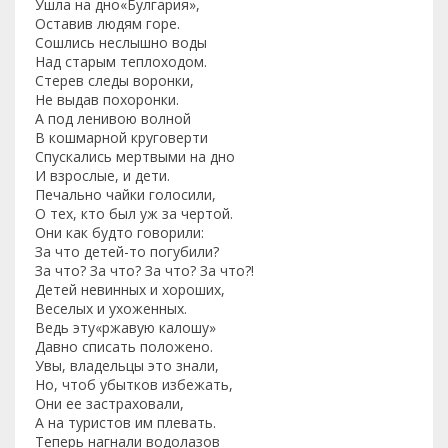
Ушла на дно«Булгария»,
Оставив людям горе.
Сошлись неслышно воды
Над старым теплоходом.
Стерев следы воронки,
Не выдав похоронки.
А под ленивою волной
В кошмарной круговерти
Спускались мертвыми на дно
И взрослые, и дети.
Печально чайки голосили,
О тех, кто был уж за чертой.
Они как будто говорили:
За что детей-то погубили?
За что? За что? За что? За что?!
Детей невинных и хороших,
Веселых и ухоженных.
Ведь эту«ржавую калошу»
Давно списать положено.
Увы, владельцы это знали,
Но, чтоб убытков избежать,
Они ее застраховали,
А на туристов им плевать.
Теперь нагнали водолазов