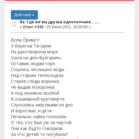
Действия
Re: Где же вы друзья однополчане..........
«
Ответ #348 :
20 Июля 2011, 16:20:00 »
Всем Привет!
У берегов Татарии
На рукотворном море
Ушла на дно«Булгария»,
Оставив людям горе.
Сошлись неслышно воды
Над старым теплоходом.
Стерев следы воронки,
Не выдав похоронки.
А под ленивою волной
В кошмарной круговерти
Спускались мертвыми на дно
И взрослые, и дети.
Печально чайки голосили,
О тех, кто был уж за чертой.
Они как будто говорили:
За что детей-то погубили?