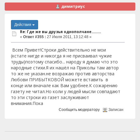
димитриус
Действия
Re: Где же вы друзья однополчане..........
«
Ответ #355 :
27 Июля 2011, 13:12:48 »
Всем Привет!Строки действительно не мои
(кстате нигде и никогда я не присваивал чужие
труды)поэтому спасибо... народу я думаю что это
народные стихи.Я их нашёл на Приколы там автор
то же не указан.не возражаю против авторства
Любови ПРИБЫТКОВОЙ можете вставить в
конце или вначале как Вам удобнее.К сожарению
газету не читал.Но коли у людей мысли совпадают
то эти строки из газет заслуживают
внимания.Пока
Сообщить модератору
Записан