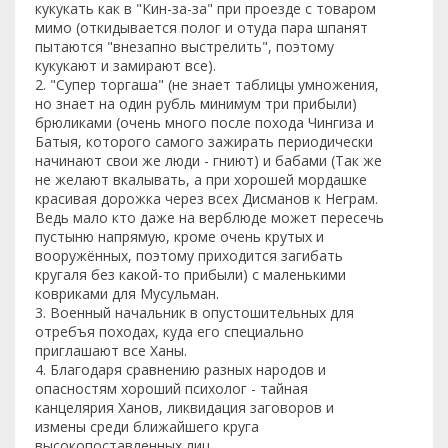
кукукать как в "Кин-за-за" при проезде с товаром
мимо (откидывается полог и отуда пара шпанят
пытаются "внезапно выстрелить", поэтому
кукукают и замирают все).
2. "Супер торгаша" (не знает таблицы умножения,
но знает на один рубль минимум три прибыли)
брюликами (очень много после похода Чингиза и
Батыя, которого самого зажирать периодически
начинают свои же люди - гниют) и бабами (Так же
не желают вкалывать, а при хорошей мордашке
красивая дорожка через всех Дисманов к Неграм.
Ведь мало кто даже на верблюде может пересечь
пустыню напрямую, кроме очень крутых и
вооружённых, поэтому приходится загибать
кругаля без какой-то прибыли) с маленькими
ковриками для Мусульман.
3. Военный начальник в опустошительных для
отребъя походах, куда его специально
приглашают все Ханы.
4. Благодаря сравнению разных народов и
опасностям хороший психолог - тайная
канцелярия Ханов, ликвидация заговоров и
измены среди ближайшего круга
высокопоставленных лиц.