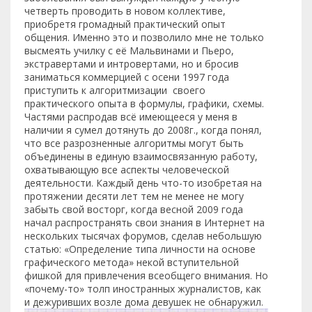
четверть проводить в новом коллективе,
приобретя громадный практический опыт
общения. Именно это и позволило мне не только
высмеять училку с её Мальвинами и Пьеро,
экстравертами и интровертами, но и бросив
заниматься коммерцией с осени 1997 года
приступить к алгоритмизации своего
практического опыта в формулы, графики, схемы.
Частями распродав всё имеющееся у меня в
наличии я сумел дотянуть до 2008г., когда понял,
что все разрозненные алгоритмы могут быть
объединены в единую взаимосвязанную работу,
охватывающую все аспекты человеческой
деятельности. Каждый день что-то изобретая на
протяжении десяти лет тем не менее не могу
забыть свой восторг, когда весной 2009 года
начал распространять свои знания в Интернет на
нескольких тысячах форумов, сделав небольшую
статью: «Определение типа личности на основе
графического метода» некой вступительной
фишкой для привлечения всеобщего внимания. Но
«почему-то» толп иностранных журналистов, как
и дежуривших возле дома девушек не обнаружил.