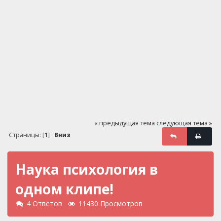
« предыдущая тема
следующая тема »
Страницы: [
1
]
Вниз
Наука психология в
одном клипе!
4 Ответов
11430 Просмотров