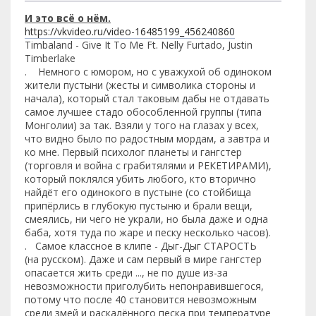
И это всё о нём.
https://vkvideo.ru/video-16485199_456240860
Timbaland - Give It To Me Ft. Nelly Furtado, Justin
Timberlake
. Немного с юмором, но с уважухой об одиноком
жители пустыни (жесты и символика стороны и
начала), который стал таковым дабы не отдавать
самое лучшее стадо обособленной группы (типа
Монголии) за так. Взяли у того на глазах у всех,
что видно было по радостным мордам, а завтра и
ко мне. Первый психолог планеты и гангстер
(торговля и война с грабитялями и РЕКЕТИРАМИ),
который поклялся убить любого, кто вторично
найдёт его одинокого в пустыне (со стойбища
припёрлись в глубокую пустыню и брали вещи,
смеялись, ни чего не украли, но была даже и одна
баба, хотя туда по жаре и песку несколько часов).
. Самое классное в клипе - Дыг-Дыг СТАРОСТЬ
(на русском). Даже и сам первый в мире гангстер
опасается жить среди ..., не по душе из-за
невозможности приголубить непонравившегося,
потому что после 40 становится невозможным
среди змей и раскалённого песка при температуре