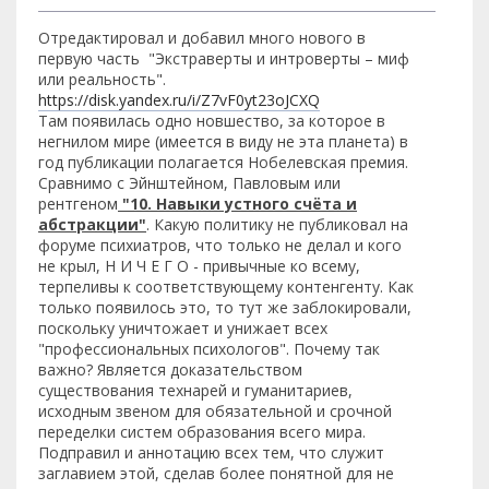
Отредактировал и добавил много нового в
первую часть "Экстраверты и интроверты – миф
или реальность".
https://disk.yandex.ru/i/Z7vF0yt23oJCXQ
Там появилась одно новшество, за которое в
негнилом мире (имеется в виду не эта планета) в
год публикации полагается Нобелевская премия.
Сравнимо с Эйнштейном, Павловым или
рентгеном
"10. Навыки устного счёта и
абстракции"
. Какую политику не публиковал на
форуме психиатров, что только не делал и кого
не крыл, Н И Ч Е Г О - привычные ко всему,
терпеливы к соответствующему контенгенту. Как
только появилось это, то тут же заблокировали,
поскольку уничтожает и унижает всех
"профессиональных психологов". Почему так
важно? Является доказательством
существования технарей и гуманитариев,
исходным звеном для обязательной и срочной
переделки систем образования всего мира.
Подправил и аннотацию всех тем, что служит
заглавием этой, сделав более понятной для не