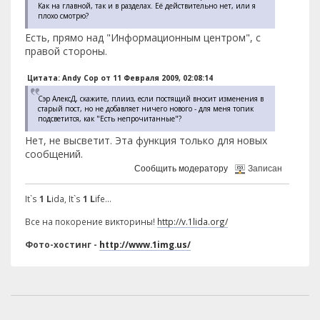
Как на главной, так и в разделах. Её действительно нет, или я
плохо смотрю?
Есть, прямо над "Информационным центром", с
правой стороны.
Цитата: Andy Cop от 11 Февраля 2009, 02:08:14
Сэр АлексД, скажите, плииз, если постящий вносит изменения в
старый пост, но не добавляет ничего нового - для меня топик
подсветится, как "Есть непрочитанные"?
Нет, не высветит. Эта функция только для новых
сообщений.
Сообщить модератору
Записан
It`s
1 L
ida, It`s
1 L
ife...
Все на покорение викторины!
http://v.1lida.org/
Фото-хостинг -
http://www.1img.us/