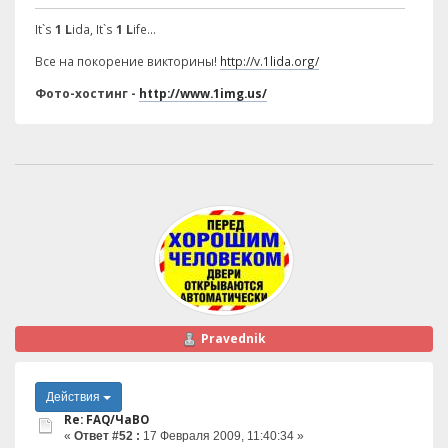
It`s
1 L
ida, It`s
1 L
ife...
Все на покорение викторины!
http://v.1lida.org/
Фото-хостинг -
http://www.1img.us/
Pravednik
Действия
Re: FAQ/ЧаВО
«
Ответ #52 :
17 Февраля 2009, 11:40:34 »