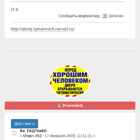
И я
Сообщить модератору
Записан
http://alexej-symanovich.narod2.ru/
Pravednik
Действия
Re: FAQ/ЧаВО
«
Ответ #53 :
17 Февраля 2009, 11:41:21 »