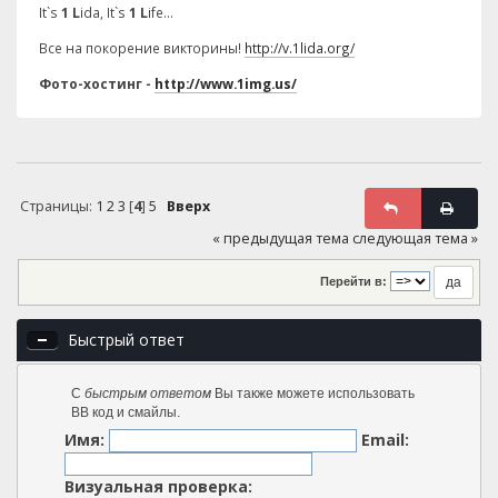
It`s
1 L
ida, It`s
1 L
ife...
Все на покорение викторины!
http://v.1lida.org/
Фото-хостинг -
http://www.1img.us/
Страницы:
1
2
3
[
4
]
5
Вверх
« предыдущая тема
следующая тема »
Перейти в:
Быстрый ответ
С
быстрым ответом
Вы также можете использовать
BB код и смайлы.
Имя:
Email:
Визуальная проверка: