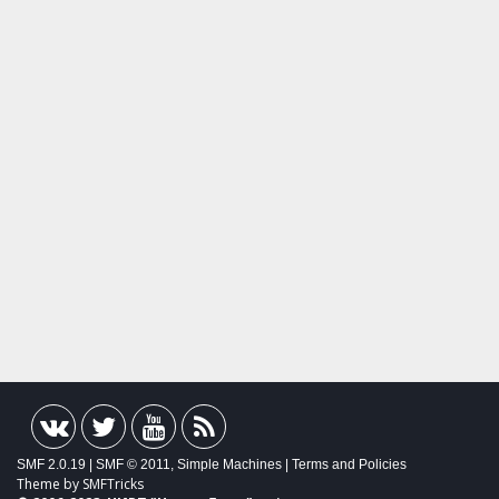
SMF 2.0.19
|
SMF © 2011
,
Simple Machines
|
Terms and Policies
Theme by
SMFTricks