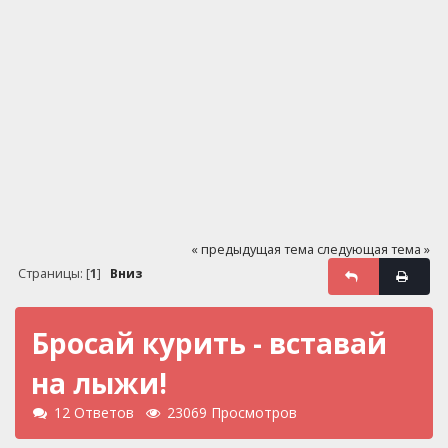
« предыдущая тема
следующая тема »
Страницы: [
1
]
Вниз
Бросай курить - вставай
на лыжи!
12 Ответов
23069 Просмотров