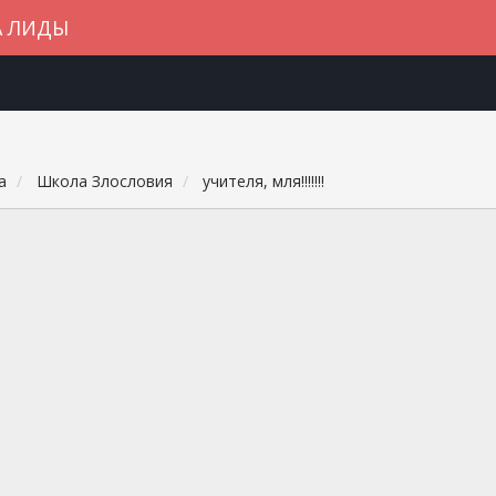
А ЛИДЫ
а
Школа Злословия
учителя, мля!!!!!!!