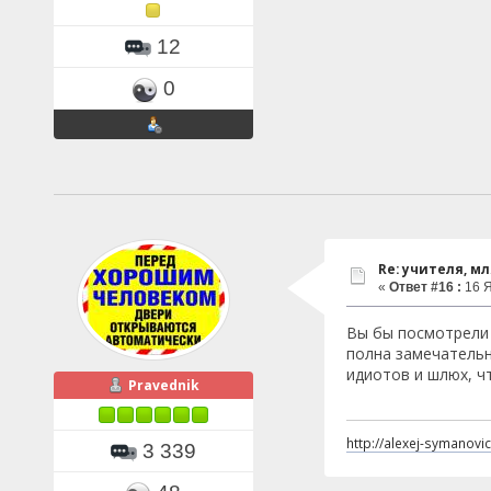
12
0
Re: учителя, мля!
«
Ответ #16 :
16 Я
Вы бы посмотрели 
полна замечательн
идиотов и шлюх, чт
Pravednik
http://alexej-symanovi
3 339