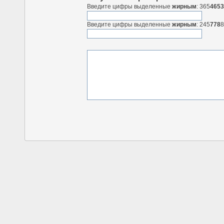
Введите цифры выделенные
жирным
: 365
465
Введите цифры выделенные
жирным
: 245
778
8