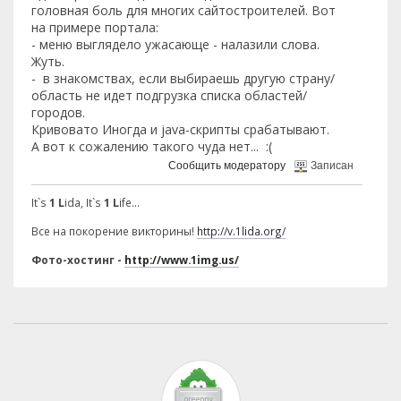
головная боль для многих сайтостроителей. Вот
на примере портала:
- меню выглядело ужасающе - налазили слова.
Жуть.
- в знакомствах, если выбираешь другую страну/
область не идет подгрузка списка областей/
городов.
Кривовато Иногда и java-скрипты срабатывают.
А вот к сожалению такого чуда нет... :(
Сообщить модератору
Записан
It`s
1 L
ida, It`s
1 L
ife...
Все на покорение викторины!
http://v.1lida.org/
Фото-хостинг -
http://www.1img.us/