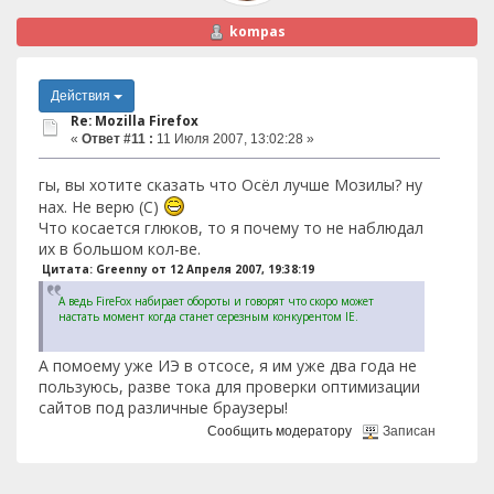
kompas
Действия
Re: Mozilla Firefox
«
Ответ #11 :
11 Июля 2007, 13:02:28 »
гы, вы хотите сказать что Осёл лучше Мозилы? ну
нах. Не верю (С)
Что косается глюков, то я почему то не наблюдал
их в большом кол-ве.
Цитата: Greenny от 12 Апреля 2007, 19:38:19
А ведь FireFox набирает обороты и говорят что скоро может
настать момент когда станет серезным конкурентом IE.
А помоему уже ИЭ в отсосе, я им уже два года не
пользуюсь, разве тока для проверки оптимизации
сайтов под различные браузеры!
Сообщить модератору
Записан