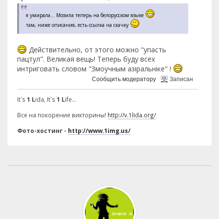
я умирала... Мозила теперь на белорусском языке
там, ниже описания, есть ссылка на скачку
Действительно, от этого можно "упасть
пацтул". Великая вещь! Теперь буду всех
интриговать словом "Змоучным азiральнiке" !
Сообщить модератору
Записан
It`s
1 L
ida, It`s
1 L
ife...
Все на покорение викторины!
http://v.1lida.org/
Фото-хостинг -
http://www.1img.us/