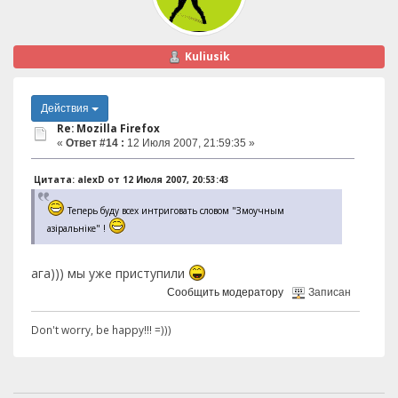
Kuliusik
Действия
Re: Mozilla Firefox
«
Ответ #14 :
12 Июля 2007, 21:59:35 »
Цитата: alexD от 12 Июля 2007, 20:53:43
Теперь буду всех интриговать словом "Змоучным
азiральнiке" !
ага))) мы уже приступили
Сообщить модератору
Записан
Don't worry, be happy!!! =)))