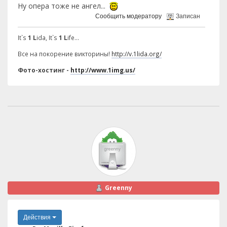
Ну опера тоже не ангел...
Сообщить модератору
Записан
It`s
1 L
ida, It`s
1 L
ife...
Все на покорение викторины!
http://v.1lida.org/
Фото-хостинг -
http://www.1img.us/
Greenny
Действия