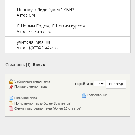
Почему в Лиде "умер" КВН?!
Автор
Givi
С Новым Годом, С Новым курсом!
Автор
ProPain
«
1
2
»
учителя, мля!!!!!!!
Автор
}{0TT@БЬ)4
«
1
2
»
Страницы: [
1
]
Вверх
Заблокированная тема
Перейти в:
Прикрепленная тема
Голосование
Обычная тема
Популярная тема (более 15 ответов)
Очень популярная тема (более 25 ответов)