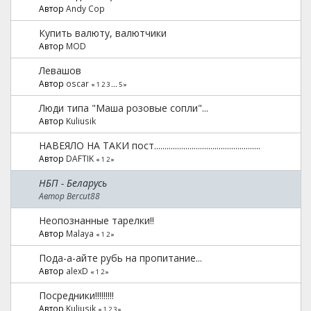
Автор
Andy Cop
Купить валюту, валютчики
Автор
MOD
Левашов
Автор
oscar
«
1
2
3
...
5
»
Люди типа "Маша розовые сопли"...
Автор
Kuliusik
НАВЕЯЛО НА ТАКИ пост...................................................
Автор
DAFTIK
«
1
2
»
НБП - Беларусь
Автор Bercut88
Неопознанные тарелки!!
Автор
Malaya
«
1
2
»
Пода-а-айте рубь на пропитание...
Автор
alexD
«
1
2
»
Посредники!!!!!!!!!
Автор
Kuliusik
«
1
2
3
»