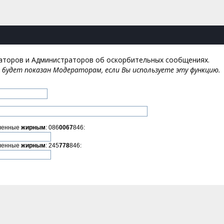
аторов и Администраторов об оскорбительных сообщениях.
будет показан Модераторам, если Вы используете эту функцию.
ленные
жирным
: 086
0067
846:
ленные
жирным
: 245
778
846: