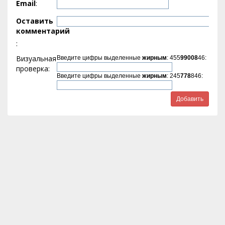
Email
:
Оставить
комментарий
:
Визуальная
Введите цифры выделенные
жирным
: 455
99008
46:
проверка:
Введите цифры выделенные
жирным
: 245
778
846: