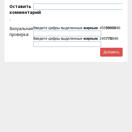
Оставить
комментарий
:
Визуальная
Введите цифры выделенные
жирным
: 455
99008
46:
проверка:
Введите цифры выделенные
жирным
: 245
778
846: