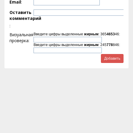
Email
:
Оставить
комментарий
:
Визуальная
Введите цифры выделенные
жирным
: 365
4653
46:
проверка:
Введите цифры выделенные
жирным
: 245
778
846: