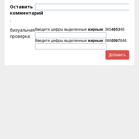
Оставить
комментарий
:
Визуальная
Введите цифры выделенные
жирным
: 365
4653
46:
проверка:
Введите цифры выделенные
жирным
: 086
0067
846: