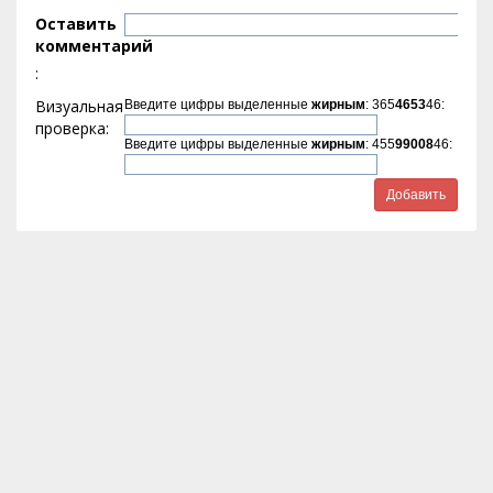
Оставить
комментарий
:
Визуальная
Введите цифры выделенные
жирным
: 365
4653
46:
проверка:
Введите цифры выделенные
жирным
: 455
99008
46: