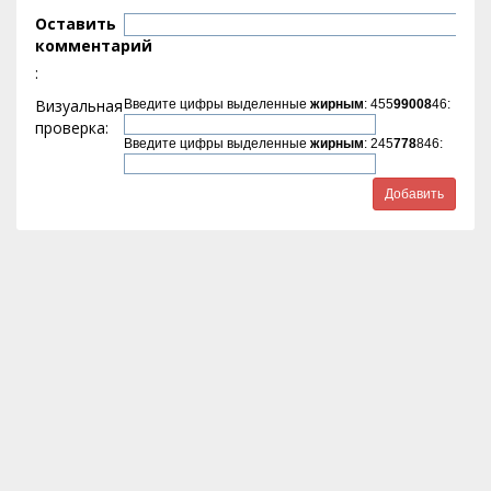
Оставить
комментарий
:
Визуальная
Введите цифры выделенные
жирным
: 455
99008
46:
проверка:
Введите цифры выделенные
жирным
: 245
778
846: