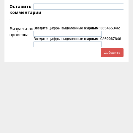
Оставить
комментарий
:
Визуальная
Введите цифры выделенные
жирным
: 365
4653
46:
проверка:
Введите цифры выделенные
жирным
: 086
0067
846: