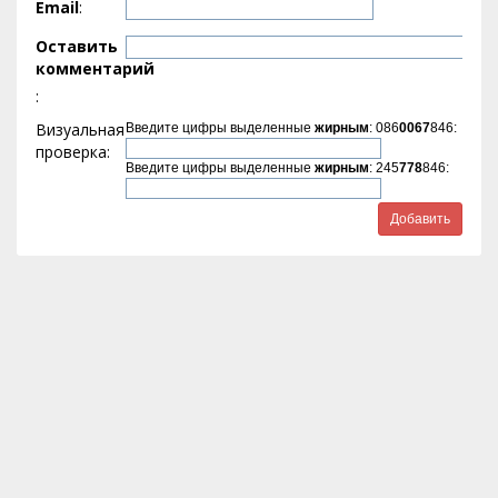
Email
:
Оставить
комментарий
:
Визуальная
Введите цифры выделенные
жирным
: 086
0067
846:
проверка:
Введите цифры выделенные
жирным
: 245
778
846: