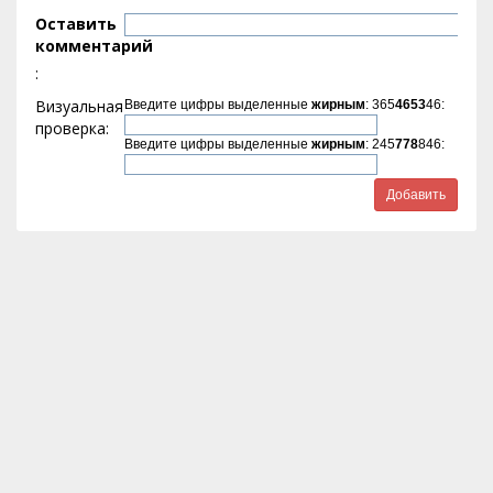
Оставить
комментарий
:
Визуальная
Введите цифры выделенные
жирным
: 365
4653
46:
проверка:
Введите цифры выделенные
жирным
: 245
778
846: