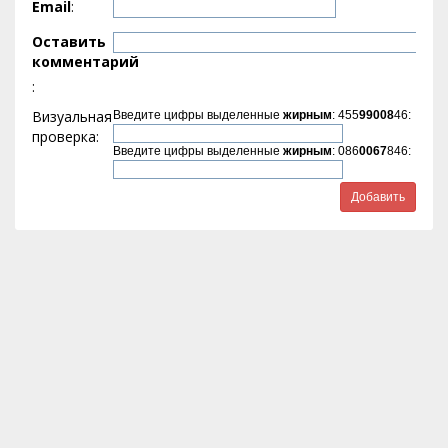
Email
:
Оставить
комментарий
:
Визуальная
Введите цифры выделенные
жирным
: 455
99008
46:
проверка:
Введите цифры выделенные
жирным
: 086
0067
846: