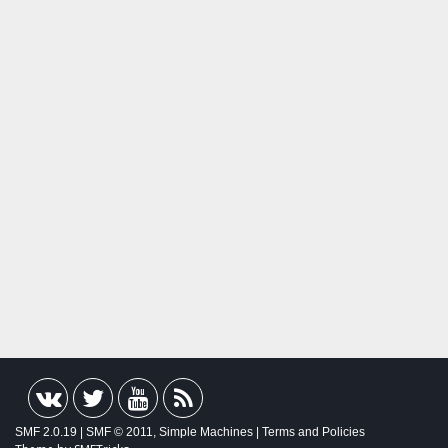
SMF 2.0.19
|
SMF © 2011
,
Simple Machines
|
Terms and Policies