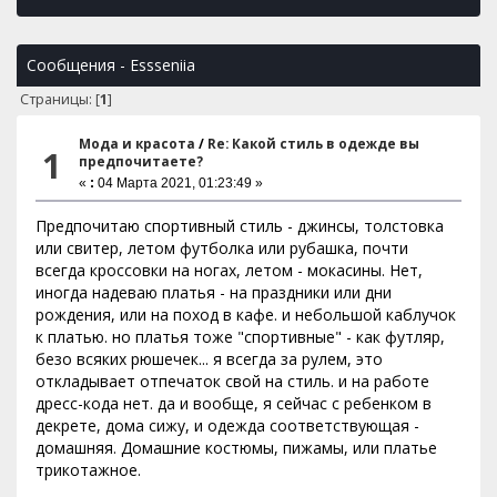
Сообщения - Essseniia
Страницы: [
1
]
Мода и красота
/
Re: Какой стиль в одежде вы
1
предпочитаете?
«
:
04 Марта 2021, 01:23:49 »
Предпочитаю спортивный стиль - джинсы, толстовка
или свитер, летом футболка или рубашка, почти
всегда кроссовки на ногах, летом - мокасины. Нет,
иногда надеваю платья - на праздники или дни
рождения, или на поход в кафе. и небольшой каблучок
к платью. но платья тоже "спортивные" - как футляр,
безо всяких рюшечек... я всегда за рулем, это
откладывает отпечаток свой на стиль. и на работе
дресс-кода нет. да и вообще, я сейчас с ребенком в
декрете, дома сижу, и одежда соответствующая -
домашняя. Домашние костюмы, пижамы, или платье
трикотажное.