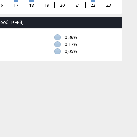
16
17
18
19
20
21
22
23
 сообщений)
0,36%
0,17%
0,05%