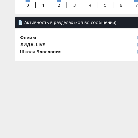
0
1
2
3
4
5
6
7
Активность в разделах (кол-во сообщений)
Флейм
ЛИДА. LIVE
Школа Злословия