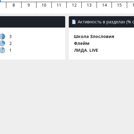
8
9
10
11
12
13
14
15
Активность в разделах (%
3
Школа Злословия
2
Флейм
1
ЛИДА. LIVE