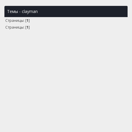
Темы - clayman
Страницы: [
1
]
Страницы: [
1
]