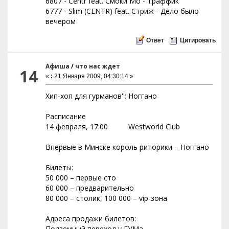
6807 - Centr feat. Смоки Мо - Траффик
6777 - Slim (CENTR) feat. Стриж - Дело было
вечером
Ответ
Цитировать
Афиша
/
что нас ждет
14
«
:
21 Января 2009, 04:30:14 »
Хип-хоп для гурманов'': Ноггано
Расписание
14 февраля, 17:00 Westworld Club
Впервые в Минске король риторики – Ноггано
Билеты:
50 000 – первые сто
60 000 – предварительно
80 000 – столик, 100 000 – vip-зона
Адреса продажи билетов:
Подземный переход у ГУМа