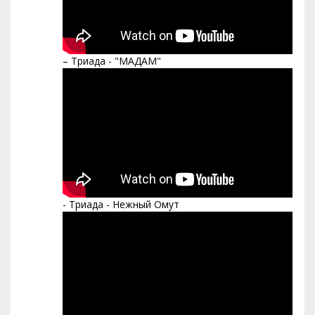
– Триада - "МАДАМ"
- Триада - Нежный Омут