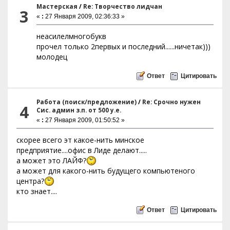
Мастерская
/
Re: Творчество лидчан
3
«
:
27 Января 2009, 02:36:33 »
неасилелмногобукв
прочел только 2первых и последний......ничетак)))
молодец
Ответ
Цитировать
Работа (поиск/предложение)
/
Re: Срочно нужен
4
Сис. админ з.п. от 500 у.е.
«
:
27 Января 2009, 01:50:52 »
скорее всего эт какое-нить минское
предприятие....офис в Лиде делают.....
а может это ЛАЙФ?
а может для какого-нить будущего компьютеного
центра?
кто знает....
Ответ
Цитировать