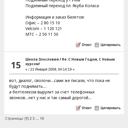
Подземный переход пл. Якуба Коласа
Информация и заказ билетов:
Офис – 2 80 15 10
Velcom – 1 120 121
МТС – 2 50 11 50
Ответ
Цитировать
Школа Злословия
/
Re: С Новым Годом, С Новым
15
курсом!
«
:
21 Января 2009, 04:14:19 »
вот, диалог, сволочи....сами же писали, что пока не
будут поднимать....
а белтелеком вырулит за счет телефонных
звонков....нет у нас и так самый дорогой....
Ответ
Цитировать
Страницы: [
1
]
2
3
...
19