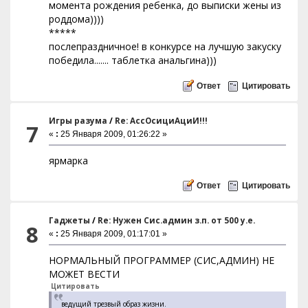
момента рождения ребенка, до выписки жены из
роддома))))
*****
послепраздничное! в конкурсе на лучшую закуску
победила....... таблетка анальгина)))
Ответ
Цитировать
Игры разума
/
Re: АссОсициАциИ!!!
7
«
:
25 Января 2009, 01:26:22 »
ярмарка
Ответ
Цитировать
Гаджеты
/
Re: Нужен Сис.админ з.п. от 500 у.е.
8
«
:
25 Января 2009, 01:17:01 »
НОРМАЛЬНЫЙ ПРОГРАММЕР (СИС,АДМИН) НЕ
МОЖЕТ ВЕСТИ
Цитировать
ведущий трезвый образ жизни.