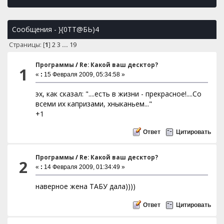
Сообщения - }{0TT@БЬ)4
Страницы: [
1
]
2
3
...
19
Программы
/
Re: Какой ваш десктор?
1
«
:
15 Февраля 2009, 05:34:58 »
эх, как сказал: "....есть в жизни - прекрасное!....Со
всеми их капризами, хныканьем..."
+1
Ответ
Цитировать
Программы
/
Re: Какой ваш десктор?
2
«
:
14 Февраля 2009, 01:34:49 »
наверное жена ТАБУ дала))))
Ответ
Цитировать