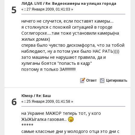
ЛИДА. LIVE
/
Re: Видеокамеры на улицах города
5
«
:
27 Января 2009, 01:41:03 »
ничего не случится, если поставят камеры....
я столкнулся с похожей ситуацией в городе
Соглигорске.....там тоже установили камеры(на
жилых домах)
сперва было чувство дискомфорта, что за тобой
наблюдают, ну а потом уже было НАС РАТЬ))))
зато машины не нарушают правила, да и
хулиганы боятся "попасть в кадр"
поэтому я только ЗА!!!!!!!!!!!!
Ответ
Цитировать
Юмор
/
Re: Баш
6
«
:
25 Января 2009, 01:41:58 »
на Украине МАЖОР теперь тот, у кого
ЖЫЖЫгалка газовая...
*****
самые классные дни у молодого отца это дни с