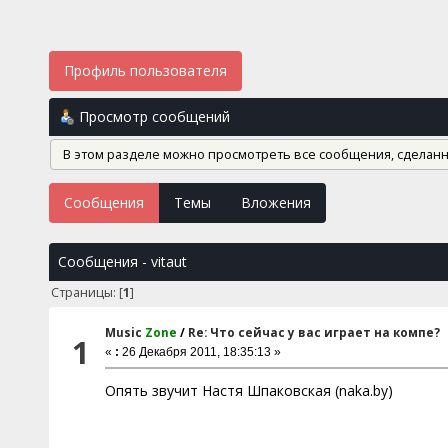
Профиль пользователя
Просмотр сообщений
В этом разделе можно просмотреть все сообщения, сделан
Сообщения
Темы
Вложения
Сообщения - vitaut
Страницы: [
1
]
Music
Zone
/
Re: Что сейчас у вас играет на компе?
1
«
:
26 Декабря 2011, 18:35:13 »
Опять звучит Настя Шпаковская (naka.by)