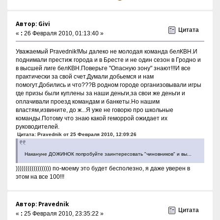
Автор: Givi
Цитата
«
:
26 Февраля 2010, 01:13:40 »
Уважаемый Pravednik!Мы далеко не молодая команда белКВН.И
поднимали престиж города и в Бресте и не один сезон в Гродно и
в высшей лиге белКВН.Поверьте "Опасную зону" знают!!!И все
практически за свой счет.Думали добьемся и нам
помогут.Добились и что???В родном городе организовывали игры
где призы были куплены за наши деньги,за свои же деньги и
оплачивали проезд командам и банкеты.Но нашим
властям,извините, до ж...Я уже не говорю про школьные
команды.Потому что знаю какой геморрой ожидает их
руководителей.
Цитата: Pravednik от 25 Февраля 2010, 12:09:26
Накануне ДОЖИНОК попробуйте заинтересовать "чиновников" и вы...
)))))))))))))))))) по-моему это будет бесполезно, я даже уверен в
этом на все 100!!!
Автор: Pravednik
Цитата
«
:
25 Февраля 2010, 23:35:22 »