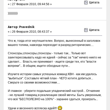
Цитата
«
:
27 Февраля 2010, 09:44:56 »
))))))))))
Автор: Pravednik
Цитата
«
:
26 Февраля 2010, 08:43:37 »
Что ж, тогда итог неутешителен. Вопрос, вынесенный в заголовок
вашего топика, навсегда переходит в разряд риторических....
Спонсоры,спонсоры,спонсоры - только так... Только вот
заинтересовывать надо не идеей - сейчас за "так" ничего никто не
сделает... Власть не принимает - ищите среди тех, кто "власти
вопреки"... В общем, ищите обходные пути...
Изучите истории самых успешных команд КВН - как им удалось
"выбиться". Составьте чёткий план - ЧЕГО хотите добиться...
Сверьте со своими возможностями....
И главное - уберите подальше упаднический настрой... Отчаяние
- не лучший товарищ в реализации своей мечты. Быть уверенным,
что всё "БЕСПОЛЕЗНО на 100%" - заранее сдаться, проиграть...
Удачи и весеннего всплеска идей!!!