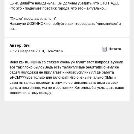
щики, давайте нам деньги... Вы должны убедить, что ЭТО НАДО,
что это - поднимет престиж города, что это - актуально...
"Фишка" прославляла ГрГУ.
Накануне ДОЖИНОК попробуйте заинтересовать "чиновников" и
вы...
Автор: Givi
Цитата
«
:
23 Февраля 2010, 16:42:02 »
меня как КВНщика со стажем очень уж мучит этот вопрос.Неужели
все так плохо было?Ведь есть талантливые ребята!!!Почему же
отдел молодежи не прилагает никаких усилий???Где работа
БРСМ???Все только для галочки!!!!Что очень печально(((Мы и
сами пытались возродить игру, но организовывать игры за свои
деньги постоянно, мы не в состоянии.Хотелось бы услышать ваше
мнение по этому поводу.