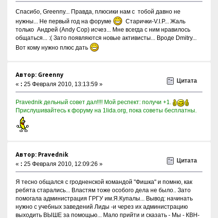
Спасибо, Greenny... Правда, плюсики нам с тобой давно не
нужны... Не первый год на форуме
Старички-V.I.P... Жаль
только Андрей (Andy Cop) исчез... Мне всегда с ним нравилось
общаться... :( Зато появляются новые активисты... Вроде Dmitry...
Вот кому нужно плюс дать
Автор: Greenny
Цитата
«
:
25 Февраля 2010, 13:13:59 »
Pravednik дельный совет дал!!!! Мой респект: получи +1.
Прислушивайтесь к форуму на 1lida.org, пока советы бесплатны.
Автор: Pravednik
Цитата
«
:
25 Февраля 2010, 12:09:26 »
Я тесно общался с гродненской командой "Фишка" и помню, как
ребята старались... Властям тоже особого дела не было.. Зато
помогала администрация ГРГУ им.Я.Купалы... Вывод: начинать
нужно с учебных заведений Лиды -и через их администрацию
выходить ВЫШЕ за помощью... Мало прийти и сказать - Мы - КВН-