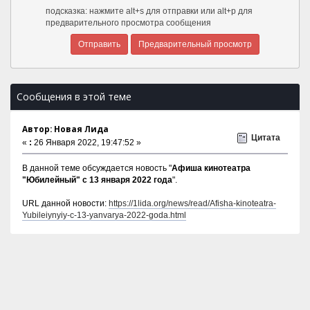
подсказка: нажмите alt+s для отправки или alt+p для
предварительного просмотра сообщения
Сообщения в этой теме
Автор: Новая Лида
Цитата
«
:
26 Января 2022, 19:47:52 »
В данной теме обсуждается новость "
Афиша кинотеатра
"Юбилейный" c 13 января 2022 года
".
URL данной новости:
https://1lida.org/news/read/Afisha-kinoteatra-
Yubileiynyiy-c-13-yanvarya-2022-goda.html