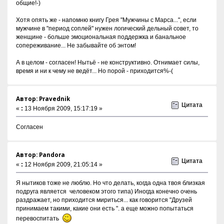
общие!-)
Хотя опять же - напомню книгу Грея "Мужчины с Марса...", если
мужчине в "период соплей" нужен логический дельный совет, то
женщине - больше эмоциональная поддержка и банальное
сопереживание... Не забывайте об энтом!
А в целом - согласен! Нытьё - не конструктивно. Отнимает силы,
время и ни к чему не ведёт... Но порой - приходится%-(
Автор: Pravednik
Цитата
«
:
13 Ноября 2009, 15:17:19 »
Согласен
Автор: Pandora
Цитата
«
:
12 Ноября 2009, 21:05:14 »
Я нытиков тоже не люблю. Но что делать, когда одна твоя близкая
подруга является человеком этого типа) Иногда конечно очень
раздражает, но приходится мириться... как говорится "Друзей
принимаем такими, какие они есть ". а еще можно попытаться
перевоспитать