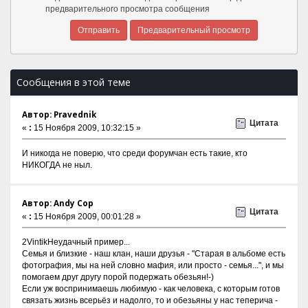
предварительного просмотра сообщения
Сообщения в этой теме
Автор: Pravednik
Цитата
«
:
15 Ноября 2009, 10:32:15 »
И никогда не поверю, что среди форумчан есть такие, кто
НИКОГДА не ныл.
Автор: Andy Cop
Цитата
«
:
15 Ноября 2009, 00:01:28 »
2VintikНеудачный пример...
Семья и близкие - наш клан, наши друзья - "Старая в альбоме есть
фотография, мы на ней словно мафия, или просто - семья...", и мы
помогаем друг другу порой подержать обезьян!-)
Если уж воспринимаешь любимую - как человека, с которым готов
связать жизнь всерьёз и надолго, то и обезьяны у нас теперича -