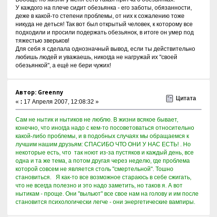
У каждого на плече сидит обезьянка - его заботы, обязанности,
деже в какой-то степени проблемы, от них к сожалению тоже
никуда не деться! Так вот был открытый человек, к которому все
подходили и просили подержать обезьянок, в итоге он умер под
тяжестью зверьков!
Для себя я сделала однозначный вывод, если ты действительно
любишь людей и уважаешь, никогда не нагружай их "своей
обезьянкой", а ещё не бери чужих!
Автор: Greenny
Цитата
«
:
17 Апреля 2007, 12:08:32 »
Сам не нытик и нытиков не люблю. В жизни всякое бывает,
конечно, что иногда надо с кем-то посоветоваться относительно
какой-либо проблемы, и в подобных случаях мы обращаемся к
лучшим нашим друзьям: СПАСИБО ЧТО ОНИ У НАС ЕСТЬ! . Но
некоторые есть, что так ноют из-за пустяков и каждый день, все
одна и та же тема, а потом другая через неделю, где проблема
которой совсем не является столь "смертельной". Тошно
становиться. Я как-то все возможное стараюсь в себе сжигать,
что не всегда полезно и это надо заметить, но таков я. А вот
нытикам - проще. Они "выльют" все свое нам на голову и им после
становится психологически легче - они энергетические вампиры.