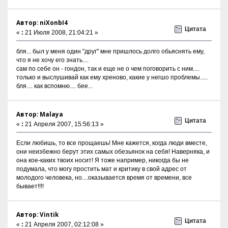
Автор: niXonbI4
Цитата
«
:
21 Июля 2008, 21:04:21 »
бля... был у меня один "друг" мне пришлось долго обьяснять ему,
что я не хочу его знать....
сам по себе он - гондон, так и еще не о чем поговорить с ним....
только и выслушивай как ему хреново, какие у негшо проблемы.....
бля.... как вспомню.... бее...
Автор: Malaya
Цитата
«
:
21 Апреля 2007, 15:56:13 »
Если любишь, то все прощаешь! Мне кажется, когда люди вместе,
они неизбежно берут этих самых обезьянок на себя! Наверняка, и
она кое-каких твоих носит! Я тоже например, никогда бы не
подумала, что могу простить мат и критику в свой адрес от
молодого человека, но....оказывается время от времени, все
бывает!!!!
Автор: Vintik
Цитата
«
:
21 Апреля 2007, 02:12:08 »