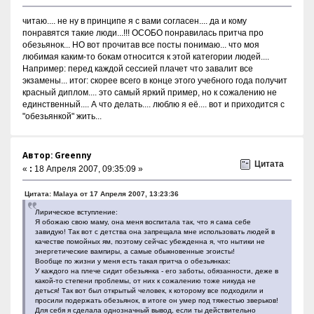
читаю.... не ну в принципе я с вами согласен.... да и кому
понравятся такие люди...!!! ОСОБО понравилась притча про
обезьянок... НО вот прочитав все посты понимаю... что моя
любимая каким-то бокам относится к этой категории людей....
Например: перед каждой сессией плачет что завалит все
экзамены... итог: скорее всего в конце этого учебного года получит
красный диплом.... это самый яркий пример, но к сожалению не
единственный.... А что делать.... люблю я её.... вот и приходится с
"обезьянкой" жить...
Автор: Greenny
Цитата
«
:
18 Апреля 2007, 09:35:09 »
Цитата: Malaya от 17 Апреля 2007, 13:23:36
Лирическое вступление:
Я обожаю свою маму, она меня воспитала так, что я сама себе
завидую! Так вот с детства она запрещала мне использовать людей в
качестве помойных ям, поэтому сейчас убежденна я, что нытики не
энергетические вампиры, а самые обыкновенные эгоисты!
Вообще по жизни у меня есть такая притча о обезьянках:
У каждого на плече сидит обезьянка - его заботы, обязанности, деже в
какой-то степени проблемы, от них к сожалению тоже никуда не
деться! Так вот был открытый человек, к которому все подходили и
просили подержать обезьянок, в итоге он умер под тяжестью зверьков!
Для себя я сделала однозначный вывод, если ты действительно