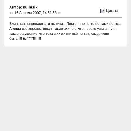
Автор: Kuliusik
Цитата
«
:
16 Апреля 2007, 14:51:58 »
Блин, так напрягают эти нытики... Постоянно че-то не так и не то...
А когда всё хорошо, несут такую ахинею, что просто уши вянут...
такое ощущение, что тока в их жизни всё не так, как должно
быть!!!!! Бл****!!!!!!!!!