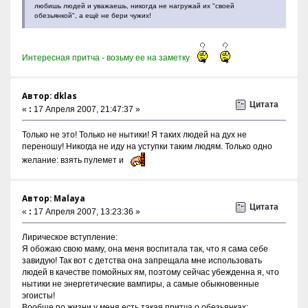
любишь людей и уважаешь, никогда не нагружай их "своей
обезьянкой", а ещё не бери чужих!
Интересная притча - возьму ее на заметку
Автор: dklas
Цитата
«
:
17 Апреля 2007, 21:47:37 »
Только не это! Только не нытики! Я таких людей на дух не
переношу! Никогда не иду на уступки таким людям. Только одно
желание: взять пулемет и
Автор: Malaya
Цитата
«
:
17 Апреля 2007, 13:23:36 »
Лирическое вступление:
Я обожаю свою маму, она меня воспитала так, что я сама себе
завидую! Так вот с детства она запрещала мне использовать
людей в качестве помойных ям, поэтому сейчас убежденна я, что
нытики не энергетические вампиры, а самые обыкновенные
эгоисты!
Вообще по жизни у меня есть такая притча о обезьянках: