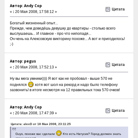
Автор: Andy Cop
Цитата
«
:
20 Мая 2008, 17:58:12 »
Богатый жизненный опыт...
Прежде, чем доведёшь девушку до квартиры - столько всего
выслушаешь... И главное - про что нипопадя...
Оч-чень на Алексовскую викторину похоже... А вот и пригодилось!
;-)
Автор: pegus
Цитата
«
:
20 Мая 2008, 17:52:13 »
Ну вы мега умники)))) Я вот как не пробовал - выше 570 не
поднялся
хотя вот шол на рекорд и надо было телефону
зазвонить! в итоге несмотря на 12 правильных тока 570 очков!
Автор: Andy Cop
Цитата
«
:
20 Мая 2008, 17:47:39 »
Цитата: alexD от 18 Мая 2008, 23:11:25
Guys, похоже вас сделали
Кто есть Натусик? Город должен знать