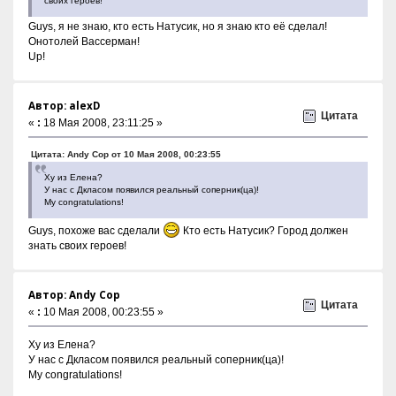
своих героев!
Guys, я не знаю, кто есть Натусик, но я знаю кто её сделал!
Онотолей Вассерман!
Up!
Автор: alexD
Цитата
«
:
18 Мая 2008, 23:11:25 »
Цитата: Andy Cop от 10 Мая 2008, 00:23:55
Ху из Елена?
У нас с Дкласом появился реальный соперник(ца)!
My congratulations!
Guys, похоже вас сделали
Кто есть Натусик? Город должен
знать своих героев!
Автор: Andy Cop
Цитата
«
:
10 Мая 2008, 00:23:55 »
Ху из Елена?
У нас с Дкласом появился реальный соперник(ца)!
My congratulations!