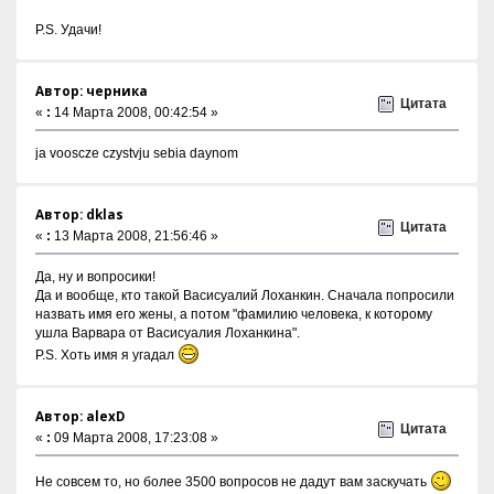
P.S. Удачи!
Автор: черника
Цитата
«
:
14 Марта 2008, 00:42:54 »
ja vooscze czystvju sebia daynom
Автор: dklas
Цитата
«
:
13 Марта 2008, 21:56:46 »
Да, ну и вопросики!
Да и вообще, кто такой Васисуалий Лоханкин. Сначала попросили
назвать имя его жены, а потом "фамилию человека, к которому
ушла Варвара от Васисуалия Лоханкина".
P.S. Хоть имя я угадал
Автор: alexD
Цитата
«
:
09 Марта 2008, 17:23:08 »
Не совсем то, но более 3500 вопросов не дадут вам заскучать