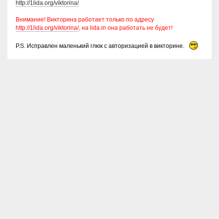
http://1lida.org/viktorina/
Внимание! Викторина работает только по адресу
http://1lida.org/viktorina/
, на lida.in она работать не будет!
P.S. Исправлен маленький глюк с авторизацией в викторине.