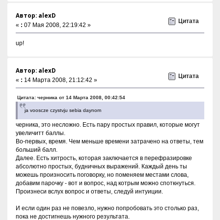
Автор: alexD
Цитата
«
:
07 Мая 2008, 22:19:42 »
up!
Автор: alexD
Цитата
«
:
14 Марта 2008, 21:12:42 »
Цитата: черника от 14 Марта 2008, 00:42:54
ja vooscze czystvju sebia daynom
черника, это несложно. Есть пару простых правил, которые могут
увеличитт баллы.
Во-первых, время. Чем меньше времени затрачено на ответы, тем
больший балл.
Далее. Есть хитрость, которая заключается в перефразировке
абсолютно простых, будничных выражений. Каждый день ты
можешь произносить поговорку, но поменяем местами слова,
добавим парочку - вот и вопрос, над котрым можно споткнуться.
Произнеси вслух вопрос и ответы, следуй интуиции.
И если один раз не повезло, нужно попробовать это столько раз,
пока не достигнешь нужного результата.