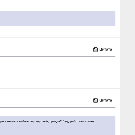
Цитата
Цитата
ре - значить вебмастер херовый, правда? буду работать в этом