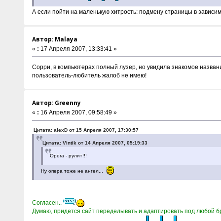
А если пойти на маленькую хитрость: подмену страницы в зависи
Автор: Malaya
«
:
17 Апреля 2007, 13:33:41 »
Сорри, в компьютерах полный лузер, но увидила знакомое названи
пользователь-любитель жалоб не имею!
Автор: Greenny
«
:
16 Апреля 2007, 09:58:49 »
Цитата: alexD от 15 Апреля 2007, 17:30:57
Цитата: Vintik от 14 Апреля 2007, 05:19:33
Opera - рулит!!!
Ну опера тоже не ангел...
Согласен..
Думаю, придется сайт переделывать и адаптировать под любой бра