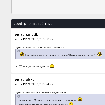
Сообщения в этой теме
Автор: Kuliusik
«
:
12 Июля 2007, 21:59:35 »
Цитата: alexD от 12 Июля 2007, 20:53:43
Теперь буду всех интриговать словом "Змоучным азiральнiке" !
ага))) мы уже приступили
Автор: alexD
«
:
12 Июля 2007, 20:53:43 »
Цитата: Kuliusik от 11 Июля 2007, 04:49:49
я умирала... Мозила теперь на белорусском языке
там, ниже описания, есть ссылка на скачку