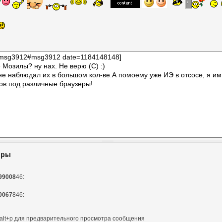
тры
99008
46:
0067
846:
и alt+p для предварительного просмотра сообщения