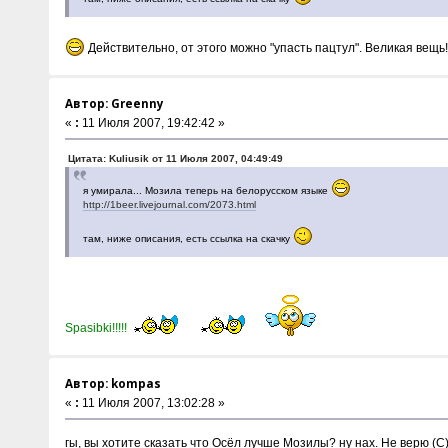
Действительно, от этого можно "упасть пацтул". Великая вещь!
Автор: Greenny
«
:
11 Июля 2007, 19:42:42 »
Цитата: Kuliusik от 11 Июля 2007, 04:49:49
я умирала... Мозила теперь на белорусском языке
http://1beer.livejournal.com/2073.html
там, ниже описания, есть ссылка на скачку
Spasibki!!!!!
Автор: kompas
«
:
11 Июля 2007, 13:02:28 »
гы, вы хотите сказать что Осёл лучше Мозилы? ну нах. Не верю (С