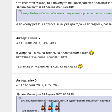
Что косается глюков, то я почему то не наблюдал их в большом кол
Цитата: Greenny от 12 Апреля 2007, 19:38:19
А ведь FireFox набирает обороты и говорят что скоро может настать мом
А помоему уже ИЭ в отсосе, я им уже два года не пользуюсь, раз
Автор: Kuliusik
«
:
11 Июля 2007, 04:49:49 »
я умирала... Мозила теперь на белорусском языке
http://1beer.livejournal.com/2073.html
там, ниже описания, есть ссылка на скачку
Автор: alexD
«
:
17 Апреля 2007, 16:56:26 »
Цитата: Greenny от 16 Апреля 2007, 09:58:49
Думаю, придется сайт переделывать и адаптировать под любой браузер - 
направлении...