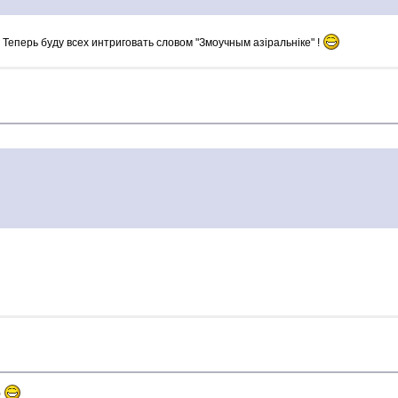
 Теперь буду всех интриговать словом "Змоучным азiральнiке" !
)