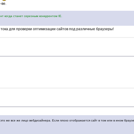
-ве.
ент когда станет серезным конкурентом IE.
ве тока для проверки оптимизации сайтов под различные браузеры!
это же все же лицо вебдизайнера. Если плохо отображается сайт в том или в ином браузе