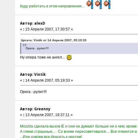
буду работать в этом направлении...
Автор: alexD
«
:
15 Апреля 2007, 17:30:57 »
Цитата: Vintik от 14 Апреля 2007, 05:19:33
Opera - рулит!!!
Ну опера тоже не ангел...
Автор: Vintik
«
:
14 Апреля 2007, 05:19:33 »
Opera - рулит!!!
Автор: Greenny
«
:
13 Апреля 2007, 19:37:11 »
Mozzila сделала вызов IE и они не думают больше ни о чем, кроме
А глюки страшные.... Со всеми пересоветовался.... Все плюются и
...Или совсем все бросить к чертям!