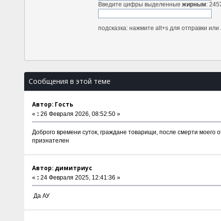
Введите цифры выделенные
жирным
: 245
подсказка: нажмите alt+s для отправки ил
Сообщения в этой теме
Автор: Гость
«
:
26 Февраля 2026, 08:52:50 »
Доброго времени суток, граждане товарищи, после смерти моего от
признателен
Автор: димитриус
«
:
24 Февраля 2025, 12:41:36 »
Да АУ