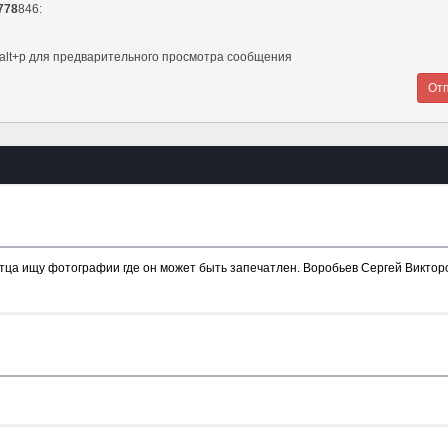
778
846:
и alt+p для предварительного просмотра сообщения
ца ищу фотографии где он может быть запечатлен. Воробьев Сергей Викторович