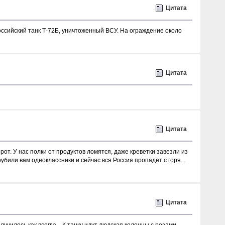
Цитата
оссийский танк Т-72Б, уничтоженный ВСУ. На ограждениe около
Цитата
Цитата
от. У нас полки от продуктов ломятся, даже креветки завезли из
убили вам одноклассники и сейчас вся Россия пропадёт с горя...
Цитата
илось как всегда... К танку идут людская колонны с розами.....