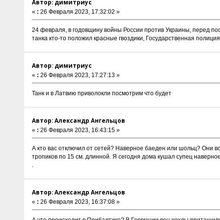
Автор: димитриус
«
:
26 Февраля 2023, 17:32:02 »
24 февраля, в годовщину войны России против Украины, перед по
танка кто-то положил красные гвоздики, Государственная полици
Автор: димитриус
«
:
26 Февраля 2023, 17:27:13 »
Танк и в Латвию приволокли посмотрим что будет
Автор: Александр Ангельцов
«
:
26 Февраля 2023, 16:43:15 »
А кто вас отключил от сетей? Наверное баеден или шольц? Они во
тропиков по 15 см. длинной. Я сегодня дома кушал супец наверное
.
Автор: Александр Ангельцов
«
:
26 Февраля 2023, 16:37:08 »
А что происходит в Прибалтике? В Германии вон хохлы притащили н