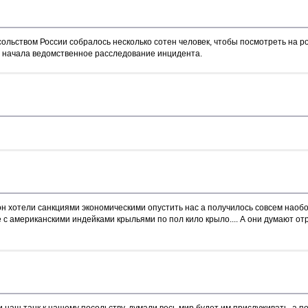
сольством России собралось несколько сотен человек, чтобы посмотреть на р
я начала ведомственное расследование инцидента.
н хотели санкциями экономическими опустить нас а получилось совсем наобор
 с американскими индейками крыльями по пол кило крыло.... А они думают отр
аш танк к нашему посольству, думали весь мир будет им прислуживать, а получ