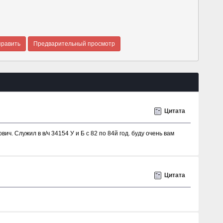
Цитата
. Служил в в/ч 34154 У и Б с 82 по 84й год. буду очень вам
Цитата