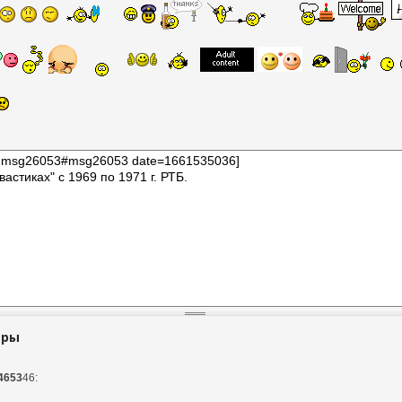
тры
4653
46: