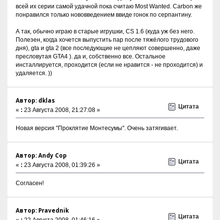
всей их серии самой удачной пока считаю Most Wanted. Carbon же
понравился только нововведением ввиде гонок по серпантину.
А так, обычно играю в старые игрушки, CS 1.6 (куда уж без него.
Полезен, когда хочется выпустить пар после тяжёлого трудового
дня), gta и gta 2 (все последующие не цепляют совершенно, даже
пресловутая GTA4 ). да и, собственно все. Остальное
инсталлируется, проходится (если не нравится - не проходится) и
удаляется. ))
Автор: dklas
Цитата
«
:
23 Августа 2008, 21:27:08 »
Новая версия "Проклятие Монтесумы". Очень затягивает.
Автор: Andy Cop
Цитата
«
:
23 Августа 2008, 01:39:26 »
Согласен!
Автор: Pravednik
Цитата