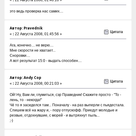
«
:
22 Августа 2008, 01:46:16 »
это ведь проверка нас самих....
Автор: Pravednik
Цитата
«
:
22 Августа 2008, 01:45:56 »
Ага, конечно.... не верю....
Мне скорости не хватает...
Сноровки....
А вот результат 15:0 - выдать способен....
Автор: Andy Cop
Цитата
«
:
22 Августа 2008, 00:21:03 »
Ой! Ну, Вам ли, глумиться, сэр Праведник! Скажите просто - "То -
лень, то - некогда!"
Чё то я засиделся там... Поначалу - на раз выперли с пьядестала.
Спишем всё на жару и, - пору отпускофф. Приедут молодые и
резвые, отдохнувшие, с морей - и вытряхнут пыль...
;-)