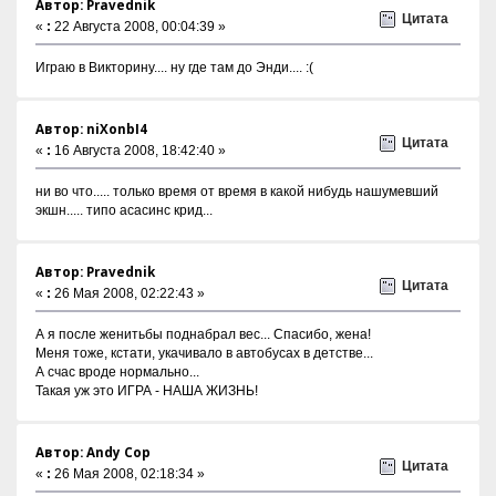
Автор: Pravednik
Цитата
«
:
22 Августа 2008, 00:04:39 »
Играю в Викторину.... ну где там до Энди.... :(
Автор: niXonbI4
Цитата
«
:
16 Августа 2008, 18:42:40 »
ни во что..... только время от время в какой нибудь нашумевший
экшн..... типо асасинс крид...
Автор: Pravednik
Цитата
«
:
26 Мая 2008, 02:22:43 »
А я после женитьбы поднабрал вес... Спасибо, жена!
Меня тоже, кстати, укачивало в автобусах в детстве...
А счас вроде нормально...
Такая уж это ИГРА - НАША ЖИЗНЬ!
Автор: Andy Cop
Цитата
«
:
26 Мая 2008, 02:18:34 »