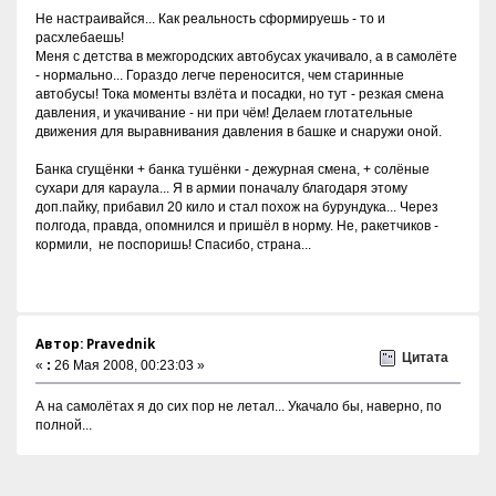
Не настраивайся... Как реальность сформируешь - то и
расхлебаешь!
Меня с детства в межгородских автобусах укачивало, а в самолёте
- нормально... Гораздо легче переносится, чем старинные
автобусы! Тока моменты взлёта и посадки, но тут - резкая смена
давления, и укачивание - ни при чём! Делаем глотательные
движения для выравнивания давления в башке и снаружи оной.
Банка сгущёнки + банка тушёнки - дежурная смена, + солёные
сухари для караула... Я в армии поначалу благодаря этому
доп.пайку, прибавил 20 кило и стал похож на бурундука... Через
полгода, правда, опомнился и пришёл в норму. Не, ракетчиков -
кормили, не поспоришь! Спасибо, страна...
Автор: Pravednik
Цитата
«
:
26 Мая 2008, 00:23:03 »
А на самолётах я до сих пор не летал... Укачало бы, наверно, по
полной...