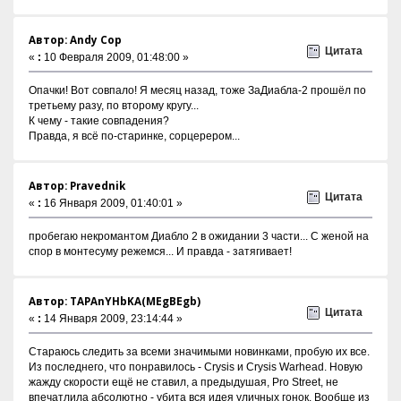
Автор: Andy Cop
Цитата
«
:
10 Февраля 2009, 01:48:00 »
Опачки! Вот совпало! Я месяц назад, тоже ЗаДиабла-2 прошёл по
третьему разу, по второму кругу...
К чему - такие совпадения?
Правда, я всё по-старинке, сорцерером...
Автор: Pravednik
Цитата
«
:
16 Января 2009, 01:40:01 »
пробегаю некромантом Диабло 2 в ожидании 3 части... С женой на
спор в монтесуму режемся... И правда - затягивает!
Автор: TAPAnYHbKA(MEgBEgb)
Цитата
«
:
14 Января 2009, 23:14:44 »
Стараюсь следить за всеми значимыми новинками, пробую их все.
Из последнего, что понравилось - Crysis и Crysis Warhead. Новую
жажду скорости ещё не ставил, а предыдушая, Pro Street, не
впечатлила абсолютно - убита вся идея уличных гонок. Вообще из