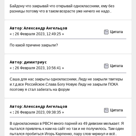
Байдону что закрывай что открывай одноклассники, ему без
разницы потому что в таком возрасте уже ничего не надо..
Автор: Александр Ангельцов
Цитата
«
:
26 Февраля 2023, 12:49:25 »
По какой причине закрыли?
Автор: димитриус
Цитата
«
:
26 Февраля 2023, 10:56:41 »
Саша для нас закрыты одноклассники, Лиду не закрыли твитеры
и.т.д.все Российское.Слава Богу Новую Лиду не закрыли ПОКА
поэтому я стал забегать на форум
Автор: Александр Ангельцов
Цитата
«
:
26 Февраля 2023, 09:38:35 »
В однокласниках в РВСН много парней из 49 дивизии мелькает. Я
пытался привлечь к нам на сайт но так и не получилось. Там один
пытался пробиться Игорь Карпенко, пару слов чиркнул и всё..