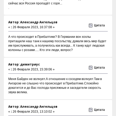
сейчас вся Россия пропадёт с горя...
.
Автор: Александр Ангельцов
Цитата
«
:
26 Февраля 2023, 16:37:08 »
А что происходит в Прибалтике? В Германии вон хохлы
притащили наш танк к нашему посольству, думали весь мир будет
им прислуживать, а получилось как всегда... К танку идут людская
колонны с розами..... Кто эти люди, вопрос?
Автор: димитриус
Цитата
«
:
26 Февраля 2023, 15:39:06 »
Меня Байден не волнует.А отношение к соседям волнует.Там в
Ангарске не слышно что происходит в Прибалтике.Спокойно
докатится и до Вас господа присяжные и заседатели скорость
звука велика.
Автор: Александр Ангельцов
Цитата
«
:
26 Февраля 2023, 13:10:02 »