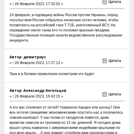
Цитата
«
:
26 Февраля 2023, 17:32:02 »
24 февраля, в годовщину войны России против Украины, перед
посольством России собралось несколько сотен человек, чтобы
посмотреть на российский танк Т-72Б, уничтоженный ВСУ. На
ограждениe около танка кто-то положил красные гвоздики,
Государственная полиция начала ведомственное расследование
инцидента.
Автор: димитриус
Цитата
«
:
26 Февраля 2023, 17:27:13 »
Танк и в Латвию приволокли посмотрим что будет
Автор: Александр Ангельцов
Цитата
«
:
26 Февраля 2023, 16:43:15 »
А кто вас отключил от сетей? Наверное баеден или шольц? Они
вон хотели санкциями экономическими опустить нас а получилось
совсем наоборот. У нас полки от продуктов ломятся, даже
креветки завезли из тропиков по 15 см. длинной. Я сегодня дома
кушал супец наверное с американскими индейками крыльями по
пол кило крыло.... А они думают отрубили вам одноклассники и