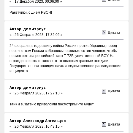
«
:
17 Декабря 2023, 00:06:00 »
Ракетчики, с Днём РВСН!
Автор: димитриус
Цитата
«
:
26 Февраля 2023, 17:32:02 »
24 февраля, в годовщину войны России против Украины, перед
посольством России собралось несколько сотен человек, чтобы
посмотреть на российский танк Т-72Б, уничтоженный ВСУ. На
ограждениe около танка кто-то положил красные гвоздики,
Государственная полиция начала ведомственное расследование
инцидента.
Автор: димитриус
Цитата
«
:
26 Февраля 2023, 17:27:13 »
Танк и в Латвию приволокли посмотрим что будет
Автор: Александр Ангельцов
Цитата
«
:
26 Февраля 2023, 16:43:15 »