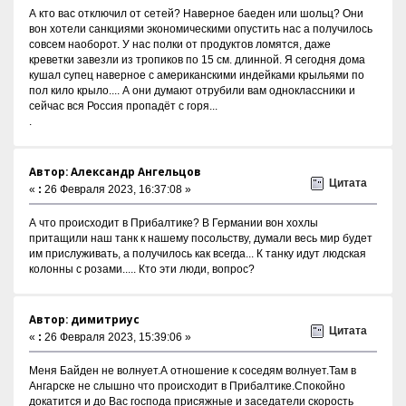
А кто вас отключил от сетей? Наверное баеден или шольц? Они
вон хотели санкциями экономическими опустить нас а получилось
совсем наоборот. У нас полки от продуктов ломятся, даже
креветки завезли из тропиков по 15 см. длинной. Я сегодня дома
кушал супец наверное с американскими индейками крыльями по
пол кило крыло.... А они думают отрубили вам одноклассники и
сейчас вся Россия пропадёт с горя...
.
Автор: Александр Ангельцов
Цитата
«
:
26 Февраля 2023, 16:37:08 »
А что происходит в Прибалтике? В Германии вон хохлы
притащили наш танк к нашему посольству, думали весь мир будет
им прислуживать, а получилось как всегда... К танку идут людская
колонны с розами..... Кто эти люди, вопрос?
Автор: димитриус
Цитата
«
:
26 Февраля 2023, 15:39:06 »
Меня Байден не волнует.А отношение к соседям волнует.Там в
Ангарске не слышно что происходит в Прибалтике.Спокойно
докатится и до Вас господа присяжные и заседатели скорость