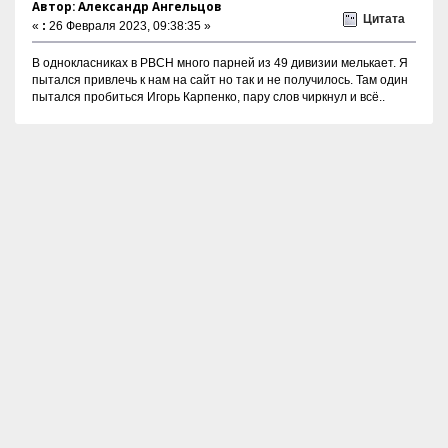
Автор: Александр Ангельцов
Цитата
«
:
26 Февраля 2023, 09:38:35 »
В однокласниках в РВСН много парней из 49 дивизии мелькает. Я
пытался привлечь к нам на сайт но так и не получилось. Там один
пытался пробиться Игорь Карпенко, пару слов чиркнул и всё..