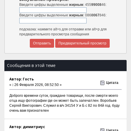
Введите цифры выделенные
жирным
: 455
99008
46:
Введите цифры выделенные
жирным
: 086
0067
846:
подсказка: нажмите alt+s для отправки или alt+p для
предварительного просмотра сообщения
Сообщения в этой теме
Автор: Гость
Цитата
«
:
26 Февраля 2026, 08:52:50 »
Доброго времени суток, граждане товарищи, после смерти моего
отца ищу фотографии где он может быть запечатлен. Воробьев
Сергей Викторович. Служил в в/ч 34154 У и Б с 82 по 84й год. буду
очень вам признателен
Автор: димитриус
Цитата