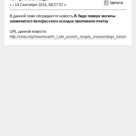
Цитата
«
:
14 Сентября 2010, 09:27:57 »
В данной теме обсуждается новость
В Лиде поверх могилы
знаменитого белорусского ксендза проложили плитку
.
URL данной новости:
http://1lida.org/news/read/V_Lide_poverh_mogily_znamenitogo_belorusskog