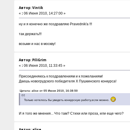
Автор: Vintik
«
:
06 Июня 2010, 14:27:00 »
ну и я конечно же поздравляю Pravednik'а !!!
так держать!!!
возьми и нас в москву!
Автор: PiliGrim
«
:
06 Июня 2010, 11:33:45 »
Присоединяюсь к поздравлениям и к пожеланиям!
Даешь новогрудского победителя Х Пушкинского конкурса!
Цитата: alise от 05 Июня 2010, 16:38:50
Только хотелось бы увидеть конкурсную работу,если можно.
И я того же мнения... Что там? Стихи или проза, или еще чего?
Автор: alise