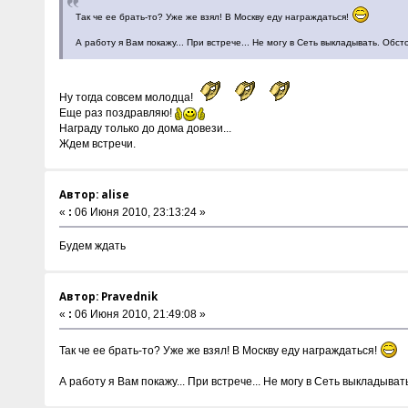
Так че ее брать-то? Уже же взял! В Москву еду награждаться!
А работу я Вам покажу... При встрече... Не могу в Сеть выкладывать. Обст
Ну тогда совсем молодца!
Еще раз поздравляю!
Награду только до дома довези...
Ждем встречи.
Автор: alise
«
:
06 Июня 2010, 23:13:24 »
Будем ждать
Автор: Pravednik
«
:
06 Июня 2010, 21:49:08 »
Так че ее брать-то? Уже же взял! В Москву еду награждаться!
А работу я Вам покажу... При встрече... Не могу в Сеть выкладыват