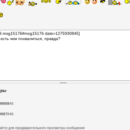
тры
99008
46:
0067
846:
и alt+p для предварительного просмотра сообщения