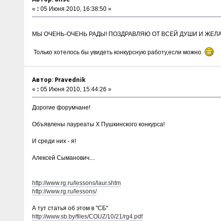
«
:
05 Июня 2010, 16:38:50 »
МЫ ОЧЕНЬ-ОЧЕНЬ РАДЫ! ПОЗДРАВЛЯЮ ОТ ВСЕЙ ДУШИ И ЖЕЛА
Только хотелось бы увидеть конкурсную работу,если можно.
Автор: Pravednik
«
:
05 Июня 2010, 15:44:26 »
Дорогие форумчане!
Объявлены лауреаты Х Пушкинского конкурса!
И среди них - я!
Алексей Сыманович....
http://www.rg.ru/lessons/laur.shtm
http://www.rg.ru/lessons/
А тут статья об этом в "СБ"
http://www.sb.by/files/COUZ/10/21/rg4.pdf