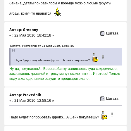
банана, детям понравилось! А вообще можно любые фрукты,
ягоды, кому что нравится!
Автор: Greenny
Цитата
«
:
22 Мая 2010, 18:42:18 »
Цитата: Pravednik от 21 Мая 2010, 12:58:16
Надо будет попробовать фропэ... А шейк покупаешь?
Ну-да, покупаешь!.. Берешь банку, заливаешь туда содержимое,
закрываешь крышкой и трясу минут около пяти.... И готово! Только
воду в холодильнике остудите предварительно.
Автор: Pravednik
Цитата
«
:
21 Мая 2010, 12:58:16 »
Надо будет попробовать фропэ... А шейк покупаешь?