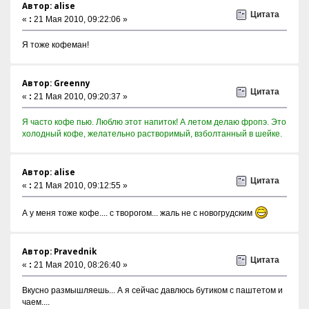
Автор: alise
Цитата
«
:
21 Мая 2010, 09:22:06 »
Я тоже кофеман!
Автор: Greenny
Цитата
«
:
21 Мая 2010, 09:20:37 »
Я часто кофе пью. Люблю этот напиток! А летом делаю фропэ. Это
холодный кофе, желательно растворимый, взболтанный в шейке.
Автор: alise
Цитата
«
:
21 Мая 2010, 09:12:55 »
А у меня тоже кофе.... с творогом... жаль не с новогрудским
Автор: Pravednik
Цитата
«
:
21 Мая 2010, 08:26:40 »
Вкусно размышляешь... А я сейчас давлюсь бутиком с паштетом и
чаем....