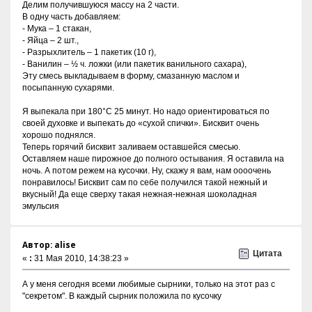
Делим получившуюся массу на 2 части.
В одну часть добавляем:
- Мука – 1 стакан,
- Яйца – 2 шт.,
- Разрыхлитель – 1 пакетик (10 г),
- Ванилин – ½ ч. ложки (или пакетик ванильного сахара),
Эту смесь выкладываем в форму, смазанную маслом и
посыпанную сухарями.
Я выпекала при 180°С 25 минут. Но надо ориентироваться по
своей духовке и выпекать до «сухой спички». Бисквит очень
хорошо поднялся.
Теперь горячий бисквит заливаем оставшейся смесью.
Оставляем наше пирожное до полного остывания. Я оставила на
ночь. А потом режем на кусочки. Ну, скажу я вам, нам оооочень
понравилось! Бисквит сам по себе получился такой нежный и
вкусный! Да еще сверху такая нежная-нежная шоколадная
эмульсия
Автор: alise
Цитата
«
:
31 Мая 2010, 14:38:23 »
А у меня сегодня всеми любимые сырники, только на этот раз с
"секретом". В каждый сырник положила по кусочку